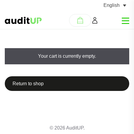
English
Your cart is currently empty.
Return to shop
Dodano do koszyka
© 2026 AuditUP.
PRZEJDŹ DO KOSZYKA