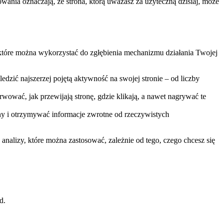
ania oznaczają, ⁣że⁣ strona, którą uważasz⁤ za użyteczną dzisiaj, może
i, które można wykorzystać do zgłębienia mechanizmu działania ​Twojej
edzić najszerzej pojętą aktywność​ na swojej stronie – od liczby
wować, jak przewijają stronę, gdzie klikają, ‍a nawet nagrywać te
y i otrzymywać informacje zwrotne od rzeczywistych⁣
d analizy, które⁣ można zastosować, zależnie ‍od tego, czego chcesz się
d.