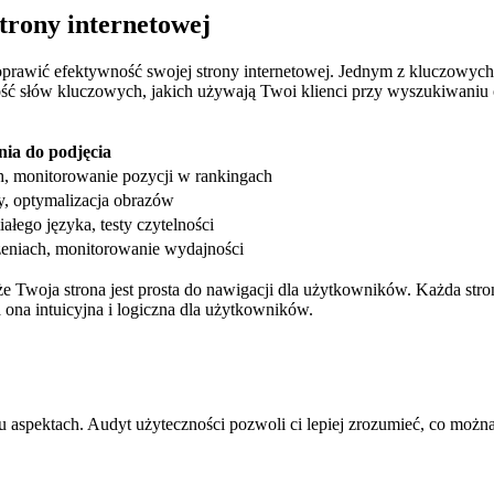
rony ⁢internetowej
⁢poprawić efektywność swojej strony internetowej. Jednym z⁣ kluczowych
mość słów kluczowych, jakich używają Twoi klienci przy wyszukiwaniu ofe
nia do podjęcia
, monitorowanie pozycji w rankingach
y, optymalizacja⁢ obrazów
ałego języka, testy czytelności
eniach, ⁢monitorowanie wydajności
 że Twoja strona jest prosta do nawigacji dla ‍użytkowników. Każda stro
ła ona intuicyjna ⁣i logiczna dla użytkowników.
u aspektach.⁢ Audyt użyteczności ⁢pozwoli‍ ci‌ lepiej zrozumieć, co mo