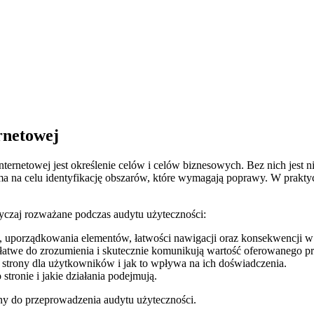
ernetowej
ernetowej ⁣jest‍ określenie​ celów i celów biznesowych. Bez nich jest⁣ 
ma​ na celu identyfikację obszarów, które‌ wymagają ⁢poprawy. W⁤ prakty
yczaj rozważane podczas audytu użyteczności:
uporządkowania ⁤elementów, łatwości nawigacji ‌oraz konsekwencji‍ w 
, łatwe do ​zrozumienia i skutecznie komunikują wartość⁢ oferowanego pro
strony dla‍ użytkowników i jak ​to wpływa ‍na ⁢ich⁤ doświadczenia.
stronie i ​jakie działania podejmują.
ny do przeprowadzenia audytu ⁣użyteczności.