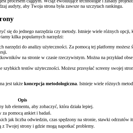
jest procesem ciągłym. Wciąż ewoluujące technologie i zasady⁢ projektow
dzaj audyty,⁣ aby⁢ Twoja strona⁢ była zawsze na ‍szczytach rankingu.
trony
yć się do jednego narzędzia czy ‍metody. Istnieje⁣ wiele różnych⁣ opcj
awiamy kilka popularnych narzędzi:
h narzędzi do analizy użyteczności. ‌Za pomocą ‍tej platformy możesz śl
sji.
wników na stronie ‍w czasie⁣ rzeczywistym.​ Można⁢ na⁣ przykład obser
zybkich testów użyteczności. Możesz przesyłać screeny ‍swojej stron
na jest także​
koncepcja metodologiczna
. Istnieje ​wiele różnych meto
Opis
 ⁣lub elementu,⁤ aby ‍zobaczyć, która działa lepiej.
‌ za pomocą ankiet i badań.
ch jak liczba‍ odwiedzin, czas ⁣spędzony na stronie, ​stawki odrzutów ⁣it
ą z⁣ Twojej strony i gdzie mogą napotkać problemy.