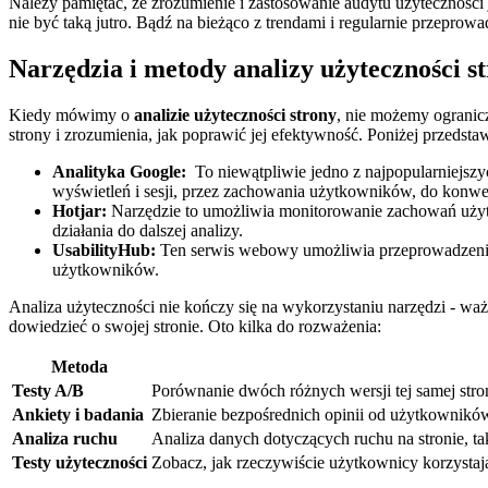
Należy pamiętać, ⁣że zrozumienie i zastosowanie audytu użyteczności‌ 
nie być taką jutro. Bądź⁤ na ⁢bieżąco z trendami i regularnie przeprowa
Narzędzia i metody‍ analizy użyteczności​ s
Kiedy mówimy o
analizie ⁢użyteczności⁣ strony
, nie możemy ogranicz
strony i zrozumienia, jak poprawić jej ⁣efektywność. Poniżej przedst
Analityka Google:
​ To niewątpliwie jedno z najpopularniejszyc
wyświetleń i sesji, przez zachowania użytkowników, do konwer
Hotjar:
Narzędzie to ⁢umożliwia monitorowanie⁣ zachowań użytko
działania do dalszej analizy.
UsabilityHub:
Ten serwis webowy umożliwia przeprowadzenie s
użytkowników.
Analiza ⁢użyteczności⁢ nie⁤ kończy się na⁤ wykorzystaniu narzędzi ‍- waż
dowiedzieć‌ o swojej stronie. ⁤Oto kilka do rozważenia:
Metoda
Testy A/B
Porównanie ‌dwóch ⁣różnych wersji tej samej strony
Ankiety i badania
Zbieranie bezpośrednich opinii od ‌użytkowników
Analiza ‍ruchu
Analiza ⁤danych dotyczących ruchu na stronie, taki
Testy użyteczności
Zobacz, jak⁢ rzeczywiście użytkownicy korzystaj