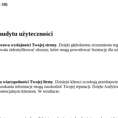
-10)
 audytu użyteczności
rawa wydajności Twojej strony
. ​Dzięki‍ głębokiemu zrozumieniu ⁤t
zwala zidentyfikować obszary, które⁤ mogą powodować frustrację dla 
u wiarygodności Twojej ⁣firmy
. Dzisiejsi klienci oczekują⁣ przedstawie
o odszukania informacje mogą zaszkodzić ⁣Twojej reputacji. Dzięki Audy
 potencjalnym klientom. W rezultacie: