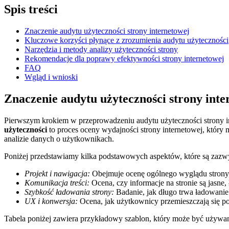
Spis treści
Znaczenie audytu⁢ użyteczności strony internetowej
Kluczowe korzyści płynące z zrozumienia audytu użyteczności
Narzędzia​ i metody analizy⁣ użyteczności strony
Rekomendacje⁣ dla poprawy efektywności strony internetowej
FAQ
Wgląd⁢ i wnioski
Znaczenie audytu ​użyteczności strony ​int
Pierwszym krokiem w ⁤przeprowadzeniu ⁣audytu ‌użyteczności strony int
użyteczności
to proces ⁣oceny wydajności strony ‌internetowej, który 
⁢analizie danych o użytkownikach.
Poniżej przedstawiamy kilka podstawowych aspektów,⁢ które są zazw
Projekt i nawigacja:
Obejmuje ocenę ogólnego wyglądu strony, ‍
Komunikacja ‍treści:
Ocena, czy ​informacje ‌na stronie są ‌jasne
Szybkość ładowania‍ strony:
Badanie, jak długo ​trwa ładowanie 
UX ⁢i konwersja:
​Ocena, jak⁢ użytkownicy⁣ przemieszczają się po 
Tabela⁣ poniżej zawiera przykładowy szablon, który może⁢ być używa