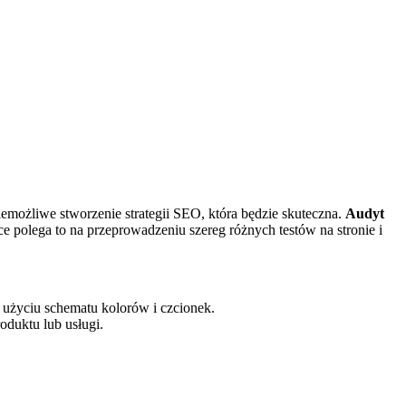
niemożliwe stworzenie strategii SEO, która będzie⁤ skuteczna.
Audyt
ce polega ⁣to na przeprowadzeniu szereg różnych testów ‍na stronie i
użyciu⁤ schematu kolorów ​i czcionek.
duktu​ lub‍ usługi.