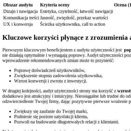
Obszar audytu
Kryteria oceny
Ocena (1
Dizajn i nawigacja
Estetyka, czytelność, łatwość ⁤nawigacji
Komunikacja treści
Jasność, zwięzłość, ⁣przekaz ⁣wartości
UX i konwersja
Ścieżka⁤ użytkownika, call to action
Kluczowe korzyści płynące z ⁤zrozumienia⁣
Pierwszym kluczowym⁢ beneficjentem‍ z audytu użyteczności jest ⁢
pop
nie działają optymalnie i wymagają poprawy. Audyt⁢ użyteczności po
wprowadzenie⁣ rekomendowanych ‍zmian może to przynieść:
Poprawę doświadczeń użytkowników,
Zwiększenie stopnia zadowolenia użytkownika,
Wzrost ⁣konwersji ‍i zwrotu z⁤ inwestycji.
W drugiej kolejności, audyt użyteczności strony ma korzyść z
wzrost
dodatkowo jest⁢ atrakcyjny i intuicyjny. Nieosiągalne⁣ lub trudne d
⁣odzwierciedlenie Twojej firmy,⁢ dając ‍pozytywne⁤ pierwsze‍ wrażenie‌
Zwiększy się ​zaufanie do Twojej‌ marki,
Podniesie‌ się⁢ poziom satysfakcji ‌klienta,
Pozwoli​ na budowanie ⁢długotrwałych​ relacji ‌z klientami.