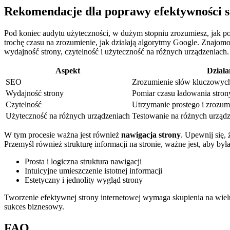
Rekomendacje dla poprawy efektywności st
Pod koniec ⁢audytu użyteczności, ‍w ​dużym stopniu ⁣zrozumiesz,​ jak 
trochę czasu‍ na zrozumienie, jak działają ‍algorytmy Google.‌ Znajo
wydajność strony, czytelność‍ i użyteczność na różnych ‍urządzeniach.
Aspekt
Działa
SEO
Zrozumienie słów kluczowych
Wydajność ​strony
Pomiar czasu‌ ładowania stron
Czytelność
Utrzymanie prostego i ⁤zrozumi
Użyteczność⁣ na różnych urządzeniach
Testowanie na różnych urządz
W tym⁢ procesie⁤ ważna jest również
nawigacja strony
.⁤ Upewnij się,
Przemyśl również strukturę informacji na stronie, ​ważne ⁤jest, ​aby by
Prosta i logiczna ⁣struktura‍ nawigacji
Intuicyjne ⁤umieszczenie istotnej informacji
Estetyczny i jednolity wygląd strony
Tworzenie efektywnej‌ strony internetowej ⁢wymaga ​skupienia na wiel
sukces biznesowy. ‍
FAQ