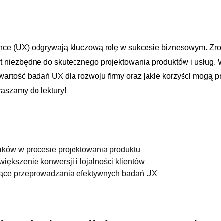
ce (UX) odgrywają kluczową‌ rolę‍ w sukcesie biznesowym. ⁤Zroz
t niezbędne do skutecznego projektowania produktów i usług. W
rtość badań UX dla rozwoju⁣ firmy‌ oraz ⁣jakie korzyści mogą p
aszamy ⁣do lektury!
ków‍ w procesie projektowania produktu
iększenie konwersji i lojalności klientów
ące przeprowadzania efektywnych badań UX