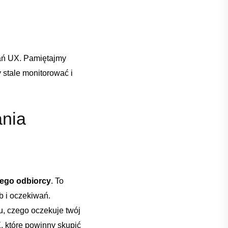
ń UX. ⁣Pamiętajmy‍
⁢ stale ⁤monitorować i
ania
jego odbiorcy
. To
b‌ i oczekiwań.
,⁢ czego oczekuje twój
, ‌które⁢ powinny skupić