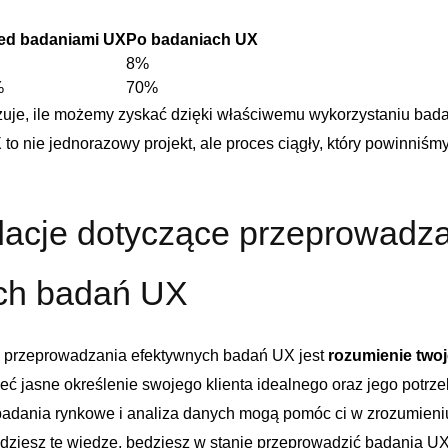
ed‍ badaniami UX
Po badaniach UX
8%
%
70%
zuje, ile możemy zyskać dzięki właściwemu wykorzystaniu bada
X
​to nie jednorazowy projekt, ⁣ale⁢ proces ⁣ciągły, który⁤ powinniśmy
cje dotyczące‌ przeprowadz
ch badań UX
 przeprowadzania efektywnych badań UX jest
rozumienie two
ć jasne określenie swojego‌ klienta idealnego⁢ oraz ⁤jego potrze
badania rynkowe i analiza danych ‌mogą pomóc ci w zrozumieniu
ędziesz tę ⁤wiedzę, będziesz w stanie‍ przeprowadzić badania ⁣UX