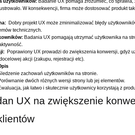
a użytkowników:
Badanie UX ⁢pomaga zrozumieć, co ⁢sprawia, 
rustrowało. W konsekwencji, ‌firma może ‍dostosować produkt tak,
na:
​ Dobry ⁢projekt UX może zminimalizować błędy użytkownikó
lemów ​technicznych.
kowników:
Badania​ UX ​pomagają ‌utrzymać użytkownika⁢ na⁢ str
aktywność.
i:
⁣ Poprawiony⁤ UX prowadzi do zwiększenia konwersji, gdyż uż
docelowej akcji (zakupu, rejestracji etc).
Opis
Sledzenie zachowań użytkowników na⁤ stronie.
Porównanie⁢ dwóch różnych wersji strony lub jej ‍elementów.
waluacja, jak łatwo i‍ skutecznie użytkownicy korzystają z ⁢prod
n‍ UX⁢ na zwiększenie konwer
klientów