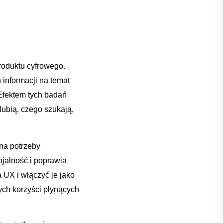
roduktu cyfrowego.
 informacji⁤ na temat
Efektem ‌tych badań‍
 lubią, czego ⁢szukają,
a⁢ potrzeby
lojalność i poprawia
 UX i włączyć je jako
ych‌ korzyści płynących