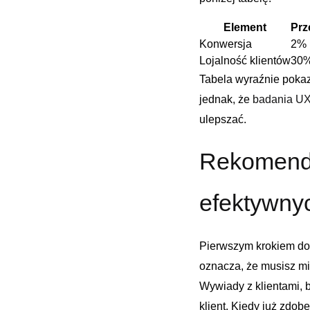
Element
Prz
Konwersja
2%
Lojalność ⁤klientów
30
Tabela wyraźnie⁢ poka
jednak, że
badania ⁤U
‍ulepszać.
Rekomenda
efektywny
Pierwszym krokiem do
oznacza, że musisz ​mie
Wywiady z klientami, 
⁣klient. Kiedy już zdob