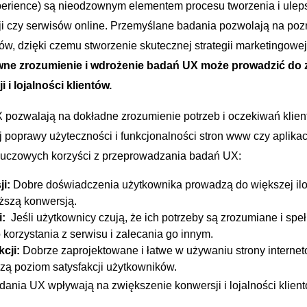
rience)‍ są nieodzownym elementem procesu tworzenia i ulepsz
ji czy serwisów online. ⁣Przemyślane​ badania‌ pozwolają na‍ poz
w, dzięki czemu⁣ stworzenie skutecznej strategii marketingowej i
ne zrozumienie i wdrożenie badań⁤ UX⁣ może ⁢prowadzić do 
 i ⁤lojalności klientów.
X pozwalają na dokładne zrozumienie potrzeb i oczekiwań klie
 poprawy użyteczności i funkcjonalności stron www czy⁣ aplikacj
luczowych korzyści ⁤z ⁤przeprowadzania ‍badań UX:
Dodano do koszyka
i:
Dobre doświadczenia użytkownika prowadzą ⁤do ⁤większej ilo
wyższą konwersją.
i:
​ Jeśli⁢ użytkownicy⁢ czują, ⁤że ich potrzeby są zrozumiane i⁤ spe
PRZEJDŹ DO KOSZYKA
korzystania z serwisu i zalecania go⁣ innym.
cji:
Dobrze⁣ zaprojektowane‌ i​ łatwe⁤ w używaniu ⁤strony interne
Kontynuuj zakupy
 ⁢poziom ‍satysfakcji użytkowników.
dania UX‌ wpływają‍ na ⁣zwiększenie ‌konwersji i lojalności​ klie