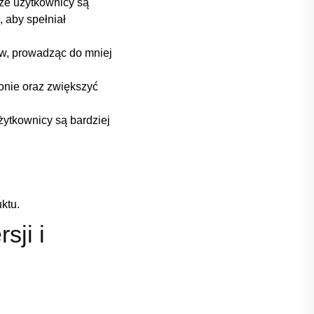
⁣że użytkownicy są
 aby ⁢spełniał
w, prowadząc do ⁣mniej
onie ⁢oraz zwiększyć
ytkownicy są ​bardziej
uktu.
sji i