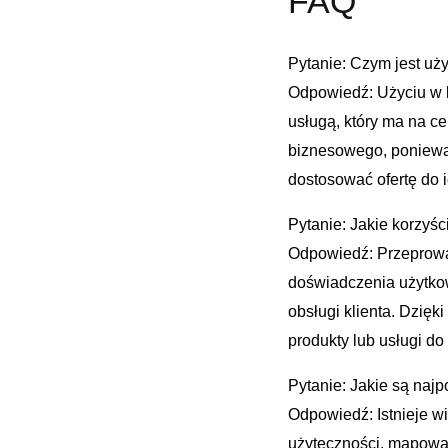
FAQ
Pytanie: Czym jest uż
Odpowiedź: Użyciu⁢ w b
usługą, który‍ ma ⁤na c
biznesowego, ponieważ 
⁤dostosować ofertę ‌do 
Pytanie: Jakie korzyś
Odpowiedź: Przeprowadz
doświadczenia użytkown
obsługi klienta. Dzię
​produkty ⁢lub usługi do
Pytanie:⁣ Jakie są na
Odpowiedź: Istnieje wi
użyteczności, mapowanie