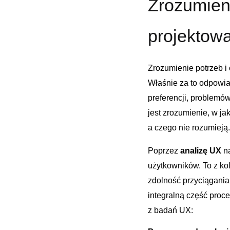
Zrozumieni
projektowa
Zrozumienie potrzeb ⁤
Właśnie za to‍ odpowi
preferencji, problemów 
jest zrozumienie, ⁢w jak
a czego⁢ nie‍ rozumieją.
Poprzez
analizę ​UX
na
użytkowników. To⁣ z kol
⁢zdolność przyciągani
integralną część‌ proc
z badań UX: