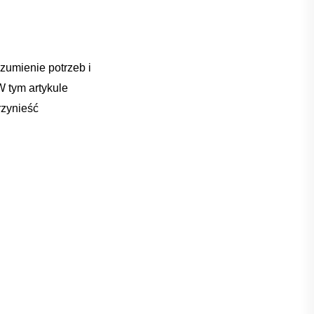
umienie‌ potrzeb i
 ⁢tym artykule
rzynieść