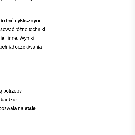
to‌ być
cyklicznym
sować⁤ różne⁣ techniki
ia
i inne. ⁤Wyniki
pełniał oczekiwania
ją potrzeby
 bardziej
​pozwala na
stałe