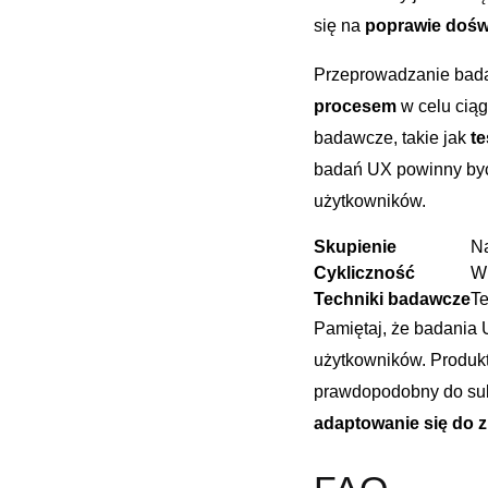
się na
poprawie dośw
Przeprowadzanie​ bada
procesem
w celu ciągł
badawcze, takie⁢ jak
te
badań ‌UX powinny być
⁣użytkowników.
Skupienie
Na
Cykliczność
W 
Techniki⁣ badawcze
Te
Pamiętaj, że‍ badania 
użytkowników. Produkt,
prawdopodobny do suk
adaptowanie się ⁢do⁤ 