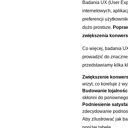
Badania UX (User Expe
internetowych, aplikac
preferencji użytkownikó
dużo prostsze.
Popraw
zwiększenia konwersji​
Co​ więcej, badania U
prowadzić do‌ znacznej
przedstawiamy ⁤kilka k
Zwiększenie ​konwersj
wizyt, co ‍koreluje z ​
Budowanie ⁤lojalnośc
skłonni do ponownego ⁤
Podniesienie satysfak
zdecydowanie podnoszą
Aby zilustrować jak ba
poniżej​ tabelę.