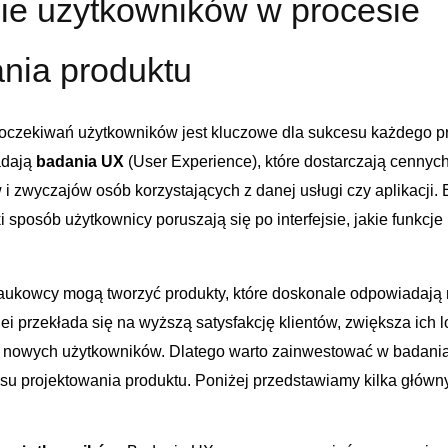
e użytkowników ⁣w ⁢procesie
nia produktu
i oczekiwań‌ użytkowników jest kluczowe dla sukcesu każdego ⁣p
adają
badania ⁤UX
(User ‍Experience), ​które dostarczają⁢ cennych
‌i zwyczajów osób korzystających z danej ​usługi ‌czy aplikacji. 
i ⁤sposób użytkownicy poruszają się ⁢po interfejsie, ‌jakie funkcje
ukowcy mogą tworzyć⁤ produkty, które doskonale ‍odpowiadają n
ei przekłada się⁣ na wyższą satysfakcję klientów, zwiększa ‍ich 
a nowych użytkowników. Dlatego warto‌ zainwestować ⁢w badania
esu projektowania⁢ produktu. Poniżej‌ przedstawiamy ‌kilka‍ główn