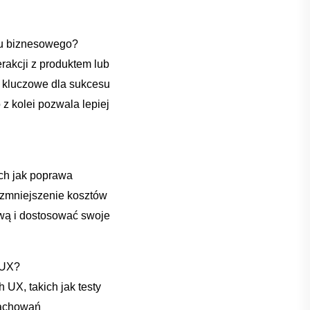
su biznesowego?
akcji z ‌produktem lub⁢
 kluczowe⁢ dla‍ sukcesu⁣
z kolei pozwala lepiej
ch‌ jak poprawa
zmniejszenie‍ kosztów ​
wą i dostosować ‍swoje
 UX?
, ⁣takich ⁤jak‌ testy
 zachowań