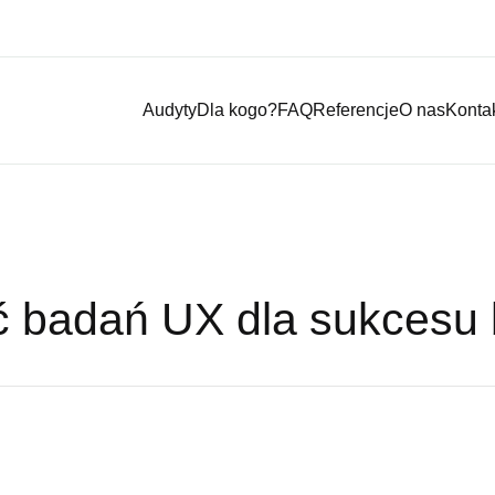
Audyty
Dla kogo?
FAQ
Referencje
O nas
Konta
ść badań UX dla sukcesu