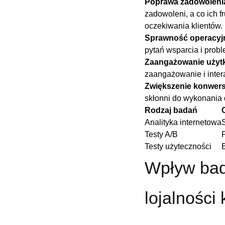
Poprawa ⁣zadowoleni
zadowoleni, a co ich f
oczekiwania klientów.
Sprawność operacyj
pytań⁢ wsparcia i prob
Zaangażowanie użyt
zaangażowanie i inter
Zwiększenie⁢ konwersj
skłonni do ‍wykonania ⁣
Rodzaj badań
Analityka internetowa
Testy ‍A/B
Testy użyteczności
E
Wpływ bada
lojalności 