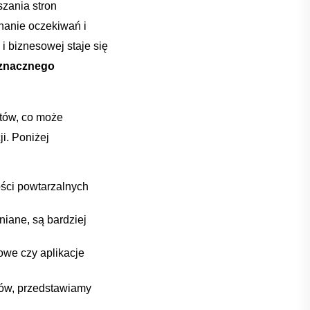
ania‌ stron
nanie oczekiwań i⁤
 ‌biznesowej staje się‍
⁢znacznego⁤
ntów, co może
i. Poniżej
ści ​powtarzalnych
łniane, są ‌bardziej
towe czy aplikacje
ntów, przedstawiamy