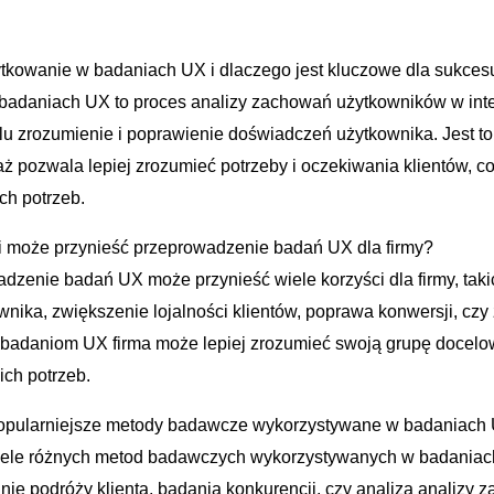
ytkowanie w badaniach UX i dlaczego jest kluczowe dla sukce
adaniach UX‍ to proces⁢ analizy zachowań‌ użytkowników w​ inter
elu ‍zrozumienie ⁢i⁣ poprawienie⁣ doświadczeń ⁢użytkownika. Jest to
pozwala lepiej zrozumieć potrzeby i ​oczekiwania klientów, co 
ich potrzeb.
ci może przynieść przeprowadzenie ‍badań UX dla firmy?
enie ⁢badań​ UX⁣ może​ przynieść wiele korzyści dla firmy, taki
ika, zwiększenie lojalności‌ klientów, ⁢poprawa konwersji, czy 
ki badaniom UX ​firma może lepiej zrozumieć swoją grupę docelo
 ich potrzeb.
jpopularniejsze ‍metody badawcze wykorzystywane‌ w badaniach
ele‌ różnych ⁣metod⁣ badawczych ‌wykorzystywanych w badaniach UX
 ​podróży klienta,‌ badania ⁢konkurencji,⁢ czy‌ analiza ‍analizy