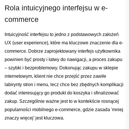
Rola intuicyjnego⁤ interfejsu w ⁢e-
commerce
Intuicyjność interfejsu ⁤to jedno z podstawowych założeń⁤
UX (user ​experience), które ma kluczowe znaczenie dla‌ e-
commerce. Dobrze zaprojektowany interfejs użytkownika
powinien być prosty ​i łatwy do nawigacji, ‌a​ proces ​zakupu
– szybki i bezproblemowy. Dokonując zakupu w sklepie
⁣internetowym, klient​ nie chce ⁣przejść przez‌ zawiłe
⁣labirynty stron i⁤ menu, lecz ‍chce bez zbędnych komplikacji
dodać interesujący ⁣go produkt‍ do koszyka i⁤ sfinalizować
zakup. Szczególnie ważne ‌jest⁣ to w kontekście rosnącej
popularności mobilnego e-commerce, gdzie zasada 'mniej
znaczy więcej’ ‍jest ‌kluczowa.