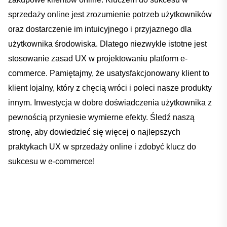
sprzedaży online jest zrozumienie potrzeb użytkowników
oraz⁣ dostarczenie im intuicyjnego i przyjaznego dla‌
użytkownika ⁢środowiska. Dlatego‍ niezwykle⁣ istotne jest
⁤stosowanie zasad UX‍ w​ projektowaniu ⁢platform e-
commerce. Pamiętajmy,‌ że usatysfakcjonowany klient ​to
klient lojalny, który ‍z chęcią wróci i poleci nasze produkty
innym. ‌Inwestycja ​w dobre​ doświadczenia ​użytkownika z
pewnością przyniesie wymierne efekty. Śledź⁣ naszą
stronę, aby⁢ dowiedzieć ‍się ⁢więcej o najlepszych
praktykach UX ‌w sprzedaży online​ i⁢ zdobyć klucz do
sukcesu w e-commerce!⁣