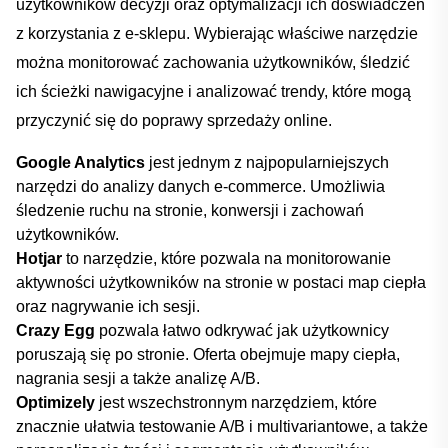
użytkowników decyzji‌ oraz optymalizacji ich doświadczeń
z korzystania z e-sklepu. Wybierając właściwe narzędzie
można monitorować zachowania ‍użytkowników,⁢ śledzić
ich ⁤ścieżki⁣ nawigacyjne i analizować trendy, które mogą
przyczynić się do poprawy⁢ sprzedaży online.
Google ⁣Analytics
⁤jest jednym z najpopularniejszych
narzędzi do analizy danych e-commerce. ⁣Umożliwia
⁣śledzenie ruchu⁤ na stronie, konwersji ‌i⁤ zachowań
użytkowników.
Hotjar
⁢to‌ narzędzie, które pozwala na monitorowanie
aktywności‍ użytkowników na stronie w ‌postaci map ciepła
oraz⁢ nagrywanie⁤ ich sesji.
Crazy Egg
‌pozwala łatwo​ odkrywać jak użytkownicy
poruszają ‍się po ‍stronie. Oferta obejmuje⁣ mapy ciepła,
nagrania⁣ sesji a także analizę A/B.
Optimizely
jest wszechstronnym narzędziem, które
znacznie‌ ułatwia testowanie⁣ A/B i multivariantowe,⁣ a⁢ także