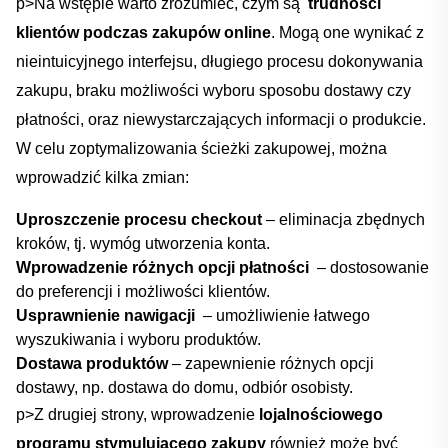
p>Na wstępie warto zrozumieć, czym są ⁢
trudności ​
klientów podczas ​zakupów online
. Mogą one ​wynikać⁣ z
nieintuicyjnego ‍interfejsu, ‌długiego procesu dokonywania
zakupu, braku możliwości‌ wyboru⁤ sposobu ​dostawy czy
płatności, oraz⁤ niewystarczających informacji o⁤ produkcie.⁣
W‍ celu⁣ zoptymalizowania ścieżki ⁣zakupowej, można
wprowadzić kilka zmian:
Uproszczenie procesu checkout
– eliminacja⁤ zbędnych⁣
kroków, tj. wymóg utworzenia konta.
Wprowadzenie ⁢różnych opcji płatności
​ – dostosowanie
do preferencji i ⁤możliwości klientów.
Usprawnienie nawigacji
​ – ⁣umożliwienie‍ łatwego
wyszukiwania‍ i wyboru produktów.
Dostawa produktów
⁣– zapewnienie‍ różnych opcji
dostawy,⁣ np. ⁤dostawa do domu, odbiór osobisty.
p>Z drugiej strony, wprowadzenie
lojalnościowego
⁣programu stymulującego ⁣zakupy
również może być