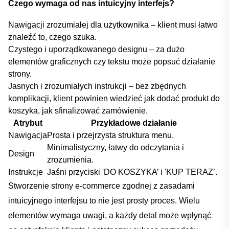
Czego wymaga od nas⁣ intuicyjny interfejs?
Nawigacji zrozumiałej dla użytkownika ‌– klient‌ musi łatwo
znaleźć ​to, czego szuka.
Czystego i uporządkowanego designu ‍–⁤ za ⁤dużo
elementów graficznych⁤ czy tekstu ⁤może popsuć działanie
strony.
Jasnych i zrozumiałych⁢ instrukcji – bez‌ zbędnych​
komplikacji, klient powinien⁤ wiedzieć⁣ jak ​dodać produkt ⁤do
⁢koszyka, jak ⁣sfinalizować ⁣zamówienie.
Atrybut
Przykładowe ⁤działanie
Nawigacja
Prosta i⁢ przejrzysta struktura ⁢menu.
Minimalistyczny, łatwy do odczytania i‍
Design
zrozumienia.
Instrukcje
Jaśni⁢ przyciski 'DO KOSZYKA’ i 'KUP TERAZ’.
Stworzenie strony e-commerce‌ zgodnej z zasadami⁤
intuicyjnego interfejsu to⁣ nie jest prosty⁢ proces. Wielu
elementów wymaga uwagi, a każdy detal⁢ może wpłynąć