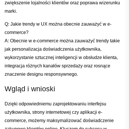
zwiększenie ⁣lojalności ⁢klientów oraz poprawa wizerunku
marki.
Q: ​Jakie ‍trendy w ​UX można obecnie zauważyć‍ w e-
commerce?
A:⁢ Obecnie w e-commerce ‌można zauważyć trendy‍ takie⁢
jak ⁤personalizacja ⁢doświadczenia ‌użytkownika, ​
wykorzystanie sztucznej ‍inteligencji w obsłudze ⁤klienta,
integracja różnych⁤ kanałów ⁣sprzedaży oraz rosnące
znaczenie designu ⁢responsywnego.
Wgląd i wnioski
Dzięki odpowiedniemu zaprojektowaniu interfejsu
użytkownika,‍ strony internetowej czy ​aplikacji e-
commerce, możemy maksymalizować ​doświadczenie
zakupowe⁢ klientów online. ⁢Kluczem ‍do ‌sukcesu w​