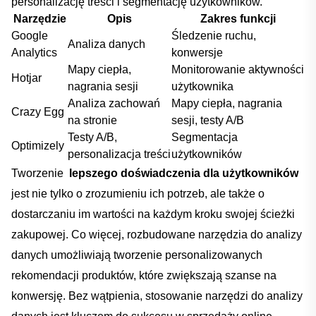
personalizację treści i​ segmentację użytkowników.
Narzędzie
Opis
Zakres ‍funkcji
Google
Śledzenie ruchu,
Analiza danych
Analytics
konwersje
Mapy ⁤ciepła,
Monitorowanie ⁢aktywności
Hotjar
nagrania ​sesji
użytkownika
Analiza zachowań
Mapy ciepła, ‌nagrania
Crazy Egg
na stronie
sesji, testy A/B
Testy A/B,
Segmentacja
Optimizely
personalizacja treści
‌użytkowników
Tworzenie ⁣
lepszego ⁤doświadczenia dla ⁣użytkowników
jest nie tylko o zrozumieniu⁢ ich⁢ potrzeb, ale także o‍
dostarczaniu​ im⁣ wartości⁤ na każdym kroku swojej ścieżki
zakupowej. Co więcej, rozbudowane narzędzia do analizy
danych umożliwiają tworzenie personalizowanych
rekomendacji produktów, które⁢ zwiększają szanse na​
konwersję. Bez wątpienia, stosowanie narzędzi do analizy