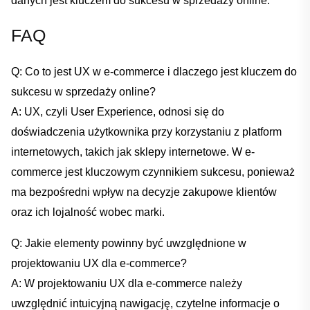
danych‌ jest kluczem do sukcesu w sprzedaży online.⁣
FAQ
Q: Co to jest‌ UX w e-commerce i dlaczego‍ jest kluczem do
sukcesu w sprzedaży online?
A: UX, czyli User⁣ Experience, odnosi się‍ do
⁣doświadczenia użytkownika przy korzystaniu z platform
internetowych, takich jak sklepy ​internetowe. W e-
commerce jest kluczowym ‌czynnikiem sukcesu, ponieważ
ma bezpośredni ⁣wpływ ⁣na decyzje zakupowe⁢ klientów
oraz ich‌ lojalność​ wobec ‍marki.
Q: ​Jakie elementy powinny ⁣być uwzględnione w
projektowaniu ⁣UX⁣ dla e-commerce?
A: W projektowaniu UX dla e-commerce należy
⁣uwzględnić intuicyjną nawigację, czytelne informacje ⁣o