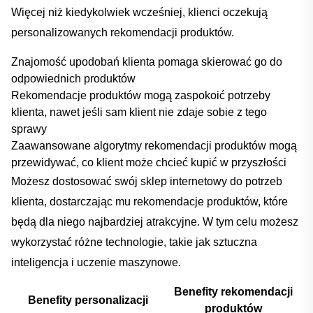
Więcej niż kiedykolwiek ⁣wcześniej, klienci oczekują
PRZEJDŹ DO KOSZYKA
personalizowanych ​rekomendacji produktów.⁤
Kontynuuj zakupy
Znajomość upodobań klienta pomaga‍ skierować ‌go ​do
odpowiednich⁣ produktów
Rekomendacje produktów ⁤mogą zaspokoić‍ potrzeby
klienta, nawet jeśli sam klient ⁣nie‍ zdaje‌ sobie ‍z ⁤tego
sprawy
Zaawansowane algorytmy rekomendacji produktów mogą‍
przewidywać, co⁤ klient może‌ chcieć kupić w ‌przyszłości
‌Możesz dostosować swój sklep internetowy do potrzeb​
klienta,⁤ dostarczając‌ mu rekomendacje produktów, które
będą ⁤dla niego ⁤najbardziej atrakcyjne. W ⁣tym celu możesz
wykorzystać różne technologie, takie jak​ sztuczna
inteligencja‌ i ​uczenie maszynowe.
Benefity ⁣rekomendacji
Benefity personalizacji
‍produktów