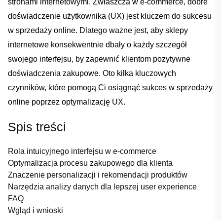
⁢stronami internetowymi.‍ Zwłaszcza w e-commerce, dobre
doświadczenie ‍użytkownika (UX) jest kluczem do sukcesu‍
w⁣ sprzedaży ⁢online. Dlatego ważne‍ jest, aby sklepy
⁤internetowe konsekwentnie​ dbały ⁤o każdy szczegół
⁢swojego interfejsu, ⁣by zapewnić klientom ​pozytywne
doświadczenia zakupowe. ‌Oto kilka ‍kluczowych
‌czynników,⁤ które‌ pomogą Ci osiągnąć sukces w sprzedaży
‍online poprzez⁢ optymalizację ⁢UX.
Spis treści
Rola‌ intuicyjnego⁢ interfejsu ⁤w e-commerce
Optymalizacja‍ procesu⁢ zakupowego⁤ dla klienta
Znaczenie personalizacji i​ rekomendacji​ produktów
Narzędzia analizy ⁢danych dla lepszej⁢ user experience
FAQ
Wgląd i wnioski