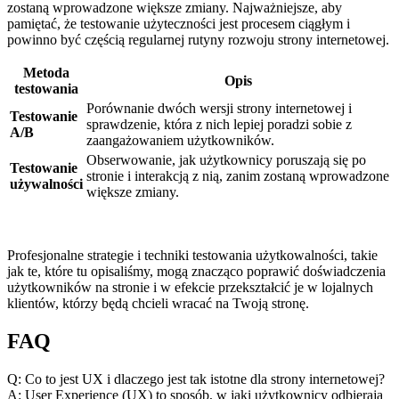
zostaną wprowadzone większe zmiany. Najważniejsze, aby
pamiętać, że testowanie użyteczności jest procesem ciągłym i
powinno być częścią regularnej rutyny rozwoju strony internetowej.
Metoda
Opis
testowania
Porównanie dwóch wersji strony internetowej i
Testowanie
sprawdzenie, która‌ z nich lepiej poradzi sobie z
A/B
zaangażowaniem użytkowników.
Obserwowanie, jak użytkownicy poruszają się po
Testowanie⁣
stronie i interakcją z ⁢nią, zanim zostaną wprowadzone
używalności
większe zmiany.
Profesjonalne strategie i‍ techniki testowania użytkowalności, takie
‍jak ‍te, które tu opisaliśmy, mogą znacząco poprawić doświadczenia
użytkowników na stronie i w efekcie przekształcić je w ⁤lojalnych
klientów, którzy będą chcieli wracać ⁣na ⁣Twoją stronę.
FAQ
Q: Co to ‌jest UX i dlaczego jest tak istotne dla strony internetowej?
A:​ User ​Experience (UX) to sposób, w jaki‍ użytkownicy odbierają