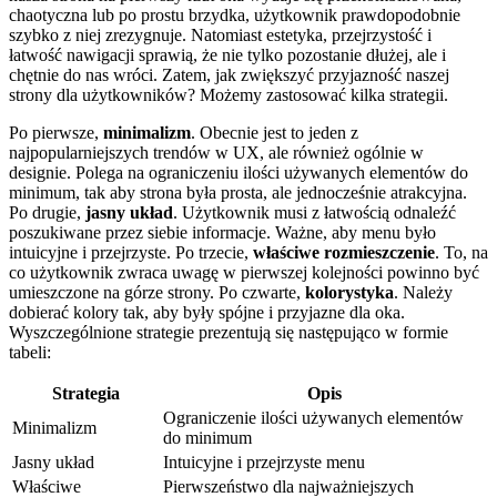
chaotyczna lub ​po prostu brzydka, użytkownik prawdopodobnie
szybko z niej zrezygnuje.​ Natomiast estetyka, przejrzystość i
łatwość nawigacji sprawią, że ‌nie ⁣tylko pozostanie dłużej, ale i
chętnie⁢ do nas wróci. Zatem,⁣ jak zwiększyć przyjazność naszej
strony dla użytkowników? Możemy‍ zastosować kilka​ strategii.
Po pierwsze,
minimalizm
.⁣ Obecnie jest to jeden z
najpopularniejszych trendów w UX, ale również ogólnie w
designie. Polega na ograniczeniu ilości używanych elementów do
minimum,‌ tak aby⁤ strona była prosta, ale jednocześnie atrakcyjna.
Po drugie,
jasny układ
. Użytkownik musi z łatwością odnaleźć
poszukiwane przez siebie informacje. Ważne, aby menu ⁢było
intuicyjne i przejrzyste. Po trzecie,
właściwe rozmieszczenie
. To, na
co⁣ użytkownik zwraca uwagę w pierwszej kolejności powinno być
umieszczone na górze strony. Po czwarte,
kolorystyka
. Należy
⁢dobierać kolory tak, aby były spójne i przyjazne dla oka.
Wyszczególnione strategie ‌prezentują ‌się​ następująco w formie
tabeli:
Strategia
Opis
Ograniczenie ilości używanych elementów
Minimalizm
do⁢ minimum
Jasny układ
Intuicyjne i przejrzyste menu
Właściwe
Pierwszeństwo dla‍ najważniejszych