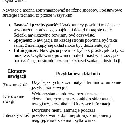
użytkownika.
Nawigację można zoptymalizować na różne sposoby. Podstawowe
strategie i techniki to‌ przede wszystkim:
Jasność i przejrzystość:
Użytkownicy powinni mieć jasne
wyobrażenie,⁢ gdzie się znajdują i dokąd mogą się udać.
Scieżki nawigacyjne powinny być oczywiste.
Spójność:
Nawigacja na każdej ‌stronie powinna być taka
sama. ⁢Zmieniający​ się układ‍ może być dezorientujący.
Intuicyjność:
Nawigacja powinna być ​tak prosta, jak to tylko
możliwe. Użytkownik powinien natychmiast wiedzieć, jak
poruszać ​się po stronie bez konieczności szukania instrukcji.
Elementy
Przykładowe działania
nawigacji
Użycie jasnych, zrozumiałych terminów, unikanie
Zrozumiałość
języka⁢ branżowego
Wykorzystanie kolorów, rozmieszczenia
Kierowanie
elementów, rozmiaru czcionki do skierowania
uwagi
‍uwagi‌ użytkownika na kluczowe informacje
Dotykalne menu, animacje podczas
Interaktywność
przeskakiwania do innej strony, komponenty
reagujące‌ na działania użytkownika