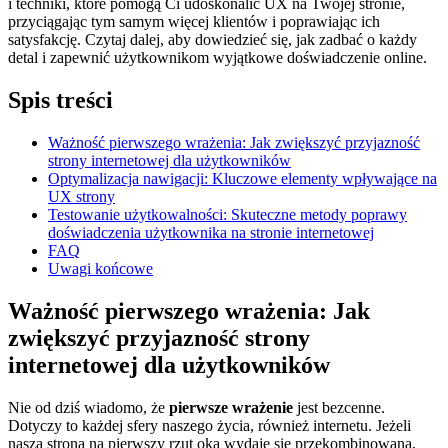
i techniki, które pomogą Ci udoskonalić UX na‍ Twojej stronie,
przyciągając tym samym więcej klientów⁢ i poprawiając ich
⁤satysfakcję. Czytaj dalej, aby dowiedzieć się, jak zadbać o każdy
detal i zapewnić użytkownikom wyjątkowe doświadczenie online.
Spis treści
Ważność pierwszego wrażenia: Jak zwiększyć przyjazność
strony internetowej dla użytkowników
Optymalizacja nawigacji: Kluczowe elementy wpływające na
UX strony
Testowanie użytkowalności: Skuteczne metody poprawy
doświadczenia użytkownika na stronie internetowej
FAQ
Uwagi końcowe
Ważność pierwszego wrażenia: Jak
zwiększyć przyjazność strony
internetowej dla użytkowników
Nie⁣ od dziś wiadomo, że
pierwsze wrażenie
jest bezcenne.
Dotyczy to ⁣każdej sfery naszego życia, również internetu. Jeżeli
nasza strona na pierwszy rzut oka wydaje się przekombinowana,