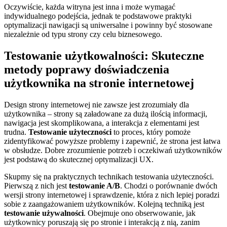
Oczywiście, każda witryna jest inna i może wymagać
indywidualnego podejścia, jednak te podstawowe praktyki
optymalizacji nawigacji są uniwersalne i powinny być stosowane
niezależnie od typu strony czy celu biznesowego.
Testowanie użytkowalności: Skuteczne
‍metody‍ poprawy doświadczenia
użytkownika na⁤ stronie ​internetowej
Design strony internetowej nie zawsze jest zrozumiały dla
użytkownika – strony są załadowane za ⁤dużą ilością informacji,
nawigacja jest skomplikowana, a interakcja z elementami ⁤jest
trudna.
Testowanie użyteczności
to proces, który pomoże
zidentyfikować powyższe problemy i‌ zapewnić, że strona jest łatwa
w obsłudze. Dobre zrozumienie potrzeb i oczekiwań ⁤użytkowników
jest podstawą do skutecznej optymalizacji ⁢UX.
Skupmy się na praktycznych technikach testowania użyteczności.
Pierwszą z nich jest
testowanie‌ A/B
. Chodzi o porównanie dwóch ​
wersji strony internetowej ‍i sprawdzenie, która z nich lepiej poradzi
sobie z zaangażowaniem użytkowników. Kolejną techniką jest
testowanie używalności
. Obejmuje ono obserwowanie,​ jak
użytkownicy poruszają się po stronie i interakcją z nią, zanim