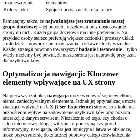
rozmieszczenie
elementów
Kolorystyka
Spójne i przyjazne dla oka kolory
Pamiętajmy także, że
najważniejsze jest zrozumienie naszej
grupy docelowej
– jej potrzeb⁣ i oczekiwań oraz⁢ dostosowanie
strony do nich. Każda grupa docelowa ma inne preferencje. Na
przykład osoby⁤ starsze preferują większe czcionki i prostszy układ,
‍a młodzież – nowoczesne⁢ rozwiązania i⁤ ciekawe efekty wizualne.
Każdej strategii powinno towarzyszyć
badanie i testowanie
– tylko
wtedy możemy być pewni, że nasza strona jest naprawdę przyjazna
dla użytkowników.
Optymalizacja nawigacji: Kluczowe
elementy wpływające na UX strony
Na pierwszy rzut oka,
nawigacja
może wydawać się niewielkim,
niemal zaniedbywalnym elementem. Jednak jej optymalizacja ​może
znacząco wpłynąć na
UX (User Experience)
strony, co z kolei ma
bezpośredni wpływ na zadowolenie użytkowników oraz poziom‌
interakcji z danym serwisem. Niezależnie⁤ od tego, czy chodzi o
sklep internetowy, bloga, witrynę korporacyjną czy portal
informacyjny, nawigacja, która jest intuicyjna i łatwa w obsłudze,
może przyczynić się do znacznej poprawy całego doświadczenia