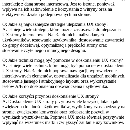
interakcję z⁣ daną stroną internetową. Jest ‌to istotne,⁤ ponieważ
wpływa na ich zadowolenie z korzystania z‌ witryny oraz na
efektywność działań podejmowanych na stronie.
Q: Jakie są najważniejsze strategie ulepszania UX strony?
A: Istnieje wiele strategii, które można zastosować do ⁢ulepszania
UX strony internetowej. Należą do nich analiza danych
użytkowników, testowanie użytkownika, dostosowanie zawartości
do grupy docelowej, optymalizacja‌ prędkości ​strony oraz
⁢stosowanie czytelnego i⁤ intuicyjnego designu.
Q: Jakie techniki mogą być pomocne w doskonaleniu UX strony?
A: Istnieje wiele technik, które mogą być pomocne w doskonaleniu
UX ⁤strony. Należą do nich poprawa nawigacji, wprowadzenie
interaktywnych elementów, optymalizacja dla urządzeń ‍mobilnych,
stosowanie jasnego i atrakcyjnego layoutu oraz⁢ wykorzystanie ​
testów A/B⁢ do doskonalenia doświadczenia użytkownika.
Q: Jakie korzyści przynosi doskonalenie UX strony?
A: Doskonalenie UX strony przynosi wiele korzyści, takich jak
zwiększona lojalność ​użytkowników, wydłużony czas spędzany na⁤
stronie, zwiększona konwersja oraz polepszenie pozycji w
wynikach wyszukiwania. Poprawa UX⁣ może również pozytywnie
wpłynąć na wizerunek marki i zwiększyć⁢ zaufanie użytkowników. ⁤