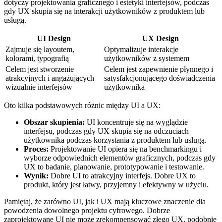
dotyczy projektowania graficznego i estetyki interfejsów,⁣ podczas
gdy UX skupia się na interakcji użytkowników z produktem ‌lub‍
usługą.
UI Design
UX Design
Zajmuje się layoutem,
Optymalizuje ‌interakcje
kolorami, typografią
użytkowników ‍z systemem
Celem ‌jest stworzenie
Celem jest zapewnienie płynnego⁣ i
atrakcyjnych i angażujących
satysfakcjonującego doświadczenia
wizualnie ⁢interfejsów
użytkownika
Oto kilka podstawowych różnic między UI a UX:
Obszar skupienia:
UI⁤ koncentruje się na wyglądzie
interfejsu, podczas ⁤gdy UX skupia się na odczuciach
użytkownika podczas korzystania z produktem lub usługą.
Proces:
Projektowanie UI opiera się⁤ na benchmarkingu i
wyborze ⁢odpowiednich elementów graficznych, podczas gdy
UX ‍to badanie, planowanie, prototypowanie i testowanie.
Wynik:
Dobre UI to atrakcyjny interfejs. Dobre UX to‍
produkt, który jest łatwy, przyjemny i efektywny w ⁣użyciu.
Pamiętaj, ⁣że⁤ zarówno UI, jak‍ i⁢ UX mają kluczowe znaczenie dla
powodzenia dowolnego ⁣projektu⁤ cyfrowego. Dobrze
zaprojektowane UI nie może zrekompensować złego UX, podobnie