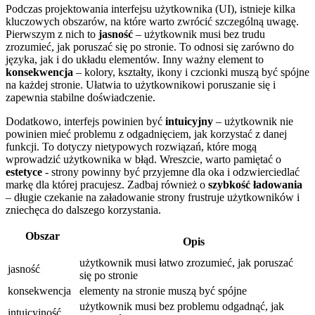
Podczas projektowania interfejsu‍ użytkownika (UI), istnieje kilka
kluczowych obszarów, na które ‌warto zwrócić szczególną⁢ uwagę.
Pierwszym z nich to
jasność
– ‌użytkownik musi bez trudu
zrozumieć, jak poruszać się po stronie. To odnosi ⁣się zarówno do
języka, jak i do układu elementów.‌ Inny ważny element to
konsekwencja
– kolory, kształty, ikony i ⁢czcionki muszą być spójne
na każdej stronie. Ułatwia to‍ użytkownikowi⁢ poruszanie się i
zapewnia stabilne doświadczenie.​
Dodatkowo, interfejs‍ powinien być
intuicyjny
– użytkownik nie
powinien mieć problemu z odgadnięciem, jak korzystać⁣ z danej
funkcji. To dotyczy nietypowych rozwiązań,⁢ które mogą
wprowadzić użytkownika w błąd. Wreszcie, warto pamiętać o
estetyce
-‌ strony powinny być przyjemne​ dla oka i odzwierciedlać
markę dla której pracujesz. Zadbaj również o
szybkość ładowania
– długie czekanie na załadowanie strony frustruje ⁤użytkowników i
zniechęca do​ dalszego korzystania.
Obszar
Opis
użytkownik ‌musi łatwo zrozumieć, jak poruszać
jasność
się po stronie
konsekwencja
elementy na stronie muszą ⁤być spójne
użytkownik musi bez‍ problemu odgadnąć, jak
intuicyjność