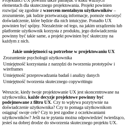
Projektanci⁣ UX powinni także pamiętać o kilku ważnych
elementach ⁢dla skutecznego projektowania. Projekt powinien
rozwijać się⁣ zgodnie z
wzorcem mentalnym użytkowników
–
zrozumienie, jak ludzie przetwarzają informacje, pomoże stworzyć
doświadczenie, które‍ będzie dla ‌nich ⁣intuicyjne. Ponadto UX⁣
powinien ​być spójny. Niezależnie od tego, na jakim urządzeniu lub
platformie użytkownik korzysta z produktu, jego doświadczenia
powinny‍ być‌ takie same,‍ a projekt ​powinien być skuteczny na
każdym z nich.
Jakie umiejętności są potrzebne w projektowaniu UX
Zrozumienie psychologii ‍użytkownika
Umiejętność korzystania z narzędzi do tworzenia prototypów i
wireframes
Umiejętność przeprowadzania badań⁣ i analizy danych
Umiejętność tworzenia skutecznego copywritingu
Wreszcie,​ kiedy twoje projektowanie UX jest skoncentrowane na⁣
użytkowniku,
każde decyzje projektowe powinny być
podejmowane z ​filtru UX
. Czy ⁢to ⁤wpływa pozytywnie na
doświadczenie użytkownika?⁤ Czy to​ pomaga‌ użytkownikom
osiągnąć swoje cele?⁤ Czy to jest zgodne⁣ z oczekiwaniami
użytkowników? ⁣Jeśli na te pytania można odpowiedzieć twierdząco,
jesteś ‌na dobrej‌ drodze do‌ stworzenia skutecznego projektu UX.