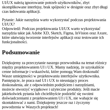
UI/UX⁣ należą ⁣ignorowanie potrzeb użytkowników, zbyt
⁢skomplikowane interfejsy, brak spójności w ⁣designie oraz zbyt długi
czas ładowania ‍aplikacji.
Pytanie: Jakie narzędzia warto‍ wykorzystać podczas projektowania⁢
UI/UX?
Odpowiedź: Podczas projektowania UI/UX warto wykorzystać
narzędzia takie jak Adobe ⁣XD, Sketch, Figma, InVision oraz Axure,
​które ułatwiają tworzenie interfejsów aplikacji oraz testowanie ich
funkcjonalności.
Podsumowanie
Dziękujemy za przeczytanie naszego przewodnika na⁢ temat różnicy
między projektowaniem UI i UX. Mamy nadzieję, że uzyskaliście
cenne informacje i wskazówki, które pomogą Wam doskonalić⁤
Wasze umiejętności w projektowaniu interfejsów użytkownika.
Pamiętajcie, że praca nad UI i UX to nieustający proces
doskonalenia, ale z ​odpowiednim podejściem‌ i narzędziami,
⁢możecie stworzyć ⁢wyjątkowe i​ użyteczne produkty. Jeśli macie
jakiekolwiek pytania lub chcielibyście podzielić się⁣ swoimi
doświadczeniami z projektowaniem ⁢UI i UX,​ nie wahajcie się
skontaktować z nami. Dziękujemy jeszcze raz‍ i życzymy
powodzenia w⁢ Waszych projektach!