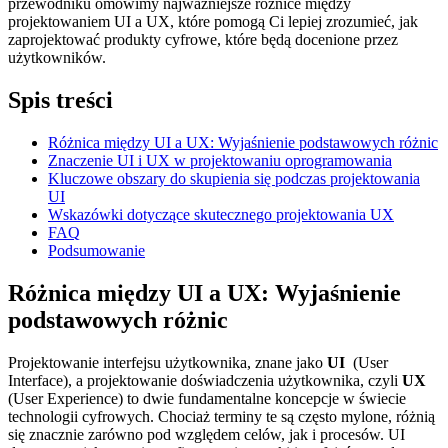
przewodniku omówimy najważniejsze różnice między
projektowaniem UI a UX, które​ pomogą Ci lepiej zrozumieć, ‍jak
zaprojektować produkty cyfrowe, które będą docenione przez
użytkowników.
Spis treści
Różnica‌ między UI a UX: Wyjaśnienie podstawowych różnic
Znaczenie UI i UX w projektowaniu ​oprogramowania
Kluczowe‌ obszary do ‌skupienia się⁢ podczas projektowania
UI
Wskazówki dotyczące skutecznego projektowania ​UX
FAQ
Podsumowanie
Różnica⁢ między UI a UX: Wyjaśnienie
podstawowych różnic
Projektowanie interfejsu‍ użytkownika, znane jako
UI
​ (User
Interface), a projektowanie doświadczenia użytkownika,‍ czyli
UX
(User Experience)‌ to ‌dwie fundamentalne ‍koncepcje w świecie
technologii cyfrowych. Chociaż terminy te są często mylone, różnią​
się​ znacznie zarówno pod względem celów, jak i procesów. UI