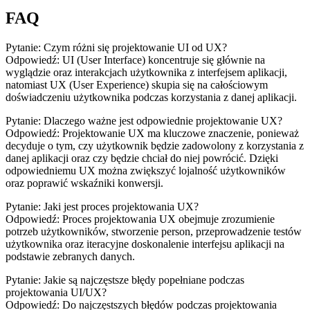
FAQ
Pytanie:‍ Czym różni ‌się projektowanie UI ⁤od UX?
Odpowiedź:⁣ UI (User Interface) koncentruje się głównie na ​
wyglądzie⁣ oraz ⁢interakcjach użytkownika z interfejsem aplikacji,
natomiast UX (User Experience) skupia się na całościowym
doświadczeniu użytkownika ‍podczas korzystania z danej aplikacji.
Pytanie: Dlaczego ważne jest odpowiednie projektowanie UX?
Odpowiedź: Projektowanie⁤ UX ma kluczowe ‍znaczenie, ponieważ
decyduje o tym, czy użytkownik będzie zadowolony z ‍korzystania z
danej aplikacji ⁢oraz czy będzie chciał do niej powrócić. Dzięki
odpowiedniemu UX można ⁤zwiększyć lojalność użytkowników
oraz poprawić wskaźniki konwersji.
Pytanie: Jaki jest proces ‍projektowania UX?
Odpowiedź: Proces projektowania UX obejmuje zrozumienie
potrzeb⁣ użytkowników,‌ stworzenie person, przeprowadzenie‍ testów
użytkownika oraz iteracyjne doskonalenie interfejsu aplikacji na
podstawie zebranych danych.
Pytanie: ⁢Jakie są najczęstsze błędy popełniane podczas
projektowania UI/UX?
Odpowiedź: Do najczęstszych błędów podczas projektowania