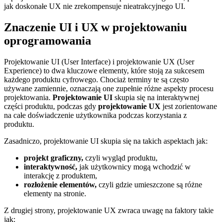
jak doskonałe UX nie ‍zrekompensuje⁣ nieatrakcyjnego‌ UI.
Znaczenie UI i UX⁤ w projektowaniu‌
oprogramowania
Projektowanie UI (User Interface) i projektowanie UX (User
Experience) to ‍dwa kluczowe elementy, które stoją za sukcesem
każdego produktu cyfrowego. ⁢Chociaż ⁢terminy te są ‍często
używane‌ zamiennie, oznaczają⁢ one zupełnie różne aspekty procesu
projektowania.
Projektowanie UI
skupia się na interaktywnej‍
części produktu, podczas gdy
projektowanie UX
jest zorientowane
na całe doświadczenie użytkownika podczas korzystania z
produktu.
Zasadniczo, projektowanie UI skupia⁣ się na takich⁢ aspektach‌ jak:
projekt graficzny,
czyli wygląd produktu,
interaktywność,
jak użytkownicy mogą wchodzić w
interakcję z produktem,
rozłożenie elementów,
czyli​ gdzie umieszczone są różne
elementy na stronie.
Z drugiej strony, projektowanie UX zwraca uwagę na faktory takie
jak: