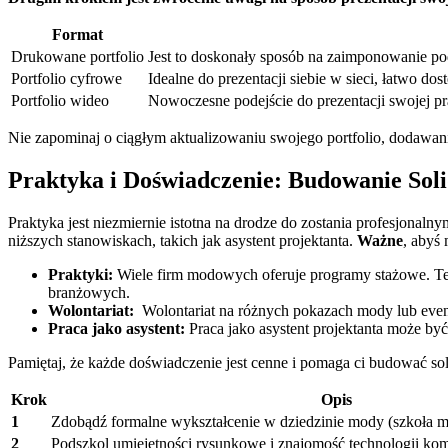
Format
Drukowane​ portfolio
Jest‌ to doskonały sposób na​ zaimponowanie ‌p
Portfolio cyfrowe
Idealne⁣ do prezentacji siebie w sieci, łatwo d
Portfolio wideo
Nowoczesne podejście do prezentacji swojej pracy
Nie zapominaj o ciągłym aktualizowaniu ​swojego portfolio, dodawaniu 
Praktyka⁣ i Doświadczenie:⁤ Budowanie S
Praktyka jest niezmiernie istotna na ⁣drodze do zostania‌ profesjonal
niższych stanowiskach, takich jak asystent projektanta.
Ważne
, abyś 
Praktyki:
⁣Wiele firm modowych oferuje programy stażowe. Te pr
branżowych.
Wolontariat:
⁣ Wolontariat na różnych pokazach mody lub‌ ev
Praca jako ‍asystent:
​Praca jako asystent projektanta może być
Pamiętaj, że każde doświadczenie jest⁢ cenne i‍ pomaga ci budować so
Krok
Opis
1
Zdobądź formalne ​wykształcenie‌ w dziedzinie ‍mody (szkoła mo
2
Podszkol umiejętności⁣ rysunkowe​ i ⁣znajomość technologii k