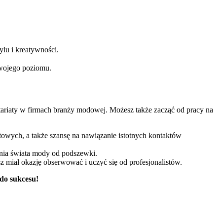
tylu i kreatywności.
Twojego​ poziomu.
ntariaty w firmach branży modowej. Możesz także ‌zacząć od ⁤pracy ⁤na
wych, a także⁢ szansę ‍na nawiązanie⁤ istotnych⁤ kontaktów
ania świata mody od podszewki.
 miał ⁢okazję obserwować⁢ i uczyć​ się od profesjonalistów.
⁣do sukcesu!