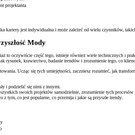
nt projektanta
ariery jest ‌indywidualna i ⁣może⁣ zależeć od ​wielu⁣ czynników,‍ takich 
rzyszłość Mody
iaż to oczywiście część tego, istnieje również wiele technicznych i pra
ak ⁢rysunek, krawiectwo, badanie trendów ⁤i zrozumienie tego, co klienci
nia. Ucząc się tych umiejętności, zaczniesz rozumieć, jak ‌transformow
 i podzielić ⁢się nimi z innymi.
 wszystkich swoich⁣ projektów samodzielnie, zrozumienie tych procesów 
z tym,‌ co jest popularne, ‍co przemija i jakie są przyszłe trendy.
ży
o