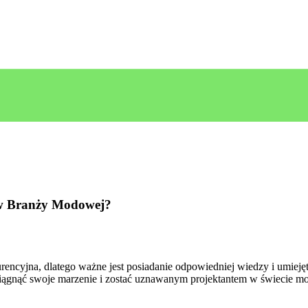
 w Branży Modowej?
kurencyjna, dlatego​ ważne⁣ jest⁤ posiadanie odpowiedniej wiedzy‌ i umi
siągnąć swoje marzenie i zostać ‍uznawanym⁢ projektantem w świecie ⁣m