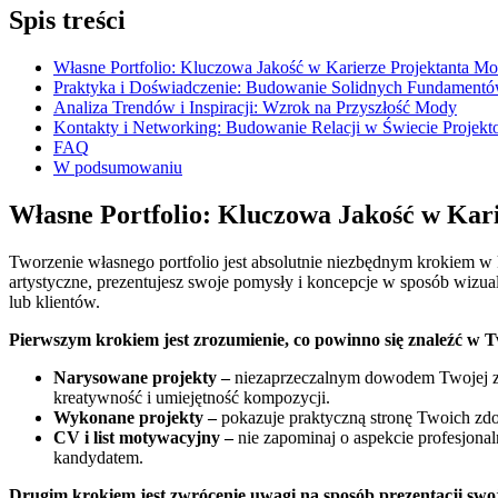
Spis treści
Własne⁢ Portfolio: Kluczowa Jakość w Karierze Projektanta 
Praktyka i ‌Doświadczenie: ⁢Budowanie ⁢Solidnych Fundament
Analiza⁤ Trendów i Inspiracji: Wzrok na Przyszłość​ Mody
Kontakty i Networking: Budowanie ​Relacji w​ Świecie‌ Projek
FAQ
W⁣ podsumowaniu
Własne Portfolio: Kluczowa⁣ Jakość w ⁢Ka
Tworzenie własnego portfolio jest‍ absolutnie niezbędnym krokiem⁢ w kar
artystyczne, prezentujesz swoje pomysły i ⁤koncepcje w sposób wizua
lub klientów.
Pierwszym ‍krokiem‍ jest zrozumienie, co powinno ‍się znaleźć w 
Narysowane⁤ projekty –
niezaprzeczalnym dowodem Twojej​ zdo
‍kreatywność i umiejętność kompozycji.
Wykonane projekty –
​pokazuje praktyczną stronę Twoich​ zdol
CV i list​ motywacyjny –
nie zapominaj o aspekcie ⁤profesjonal
kandydatem.
Drugim krokiem jest zwrócenie uwagi na⁢ sposób prezentacji swoj