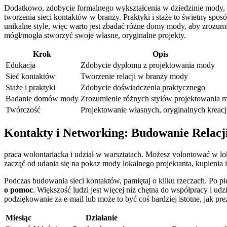
Dodatkowo, zdobycie formalnego wykształcenia w dziedzinie ⁤mody, taki
tworzenia ⁢sieci kontaktów w branży. Praktyki i ⁤staże to ​świetny sp
unikalne style, więc warto ‌jest ⁤zbadać ⁣różne domy mody, aby zrozumi
mógł/mogła ‌stworzyć swoje własne,‍ oryginalne projekty.
Krok
Opis
Edukacja
Zdobycie dyplomu z projektowania mody
Sieć kontaktów
Tworzenie relacji w branży mody
Staże i praktyki
Zdobycie doświadczenia praktycznego
Badanie domów mody
Zrozumienie ‍różnych ​stylów projektowania 
Twórczość
Projektowanie własnych, oryginalnych kreacj
Kontakty​ i Networking: ​Budowanie Relacji
praca ⁢wolontariacka i udział w‌ warsztatach. Możesz volontować w lo
zacząć od ⁣udania się na pokaz ‌mody lokalnego projektanta,⁤ kupienia 
Podczas budowania‌ sieci kontaktów,​ pamiętaj o kilku ⁣rzeczach.‌ Po 
o ‌pomoc
. ​Większość ludzi jest więcej niż chętna do współpracy‍ i ​udz
podziękowanie za e-mail⁤ lub może to​ być coś bardziej istotne, jak 
Miesiąc
Działanie