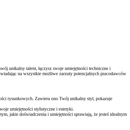
wój unikalny talent, łączysz swoje ⁣umiejętności techniczne ⁤i‌
powiadając ⁣na wszystkie możliwe zarzuty potencjalnych pracodawców⁢
ści⁤ rysunkowych. Zawiera ono Twój unikalny⁣ styl, pokazuje
oje umiejętności stylistyczne i estetyki.
ym, jakie doświadczenia i umiejętności sprawiają, ‌że jesteś idealnym