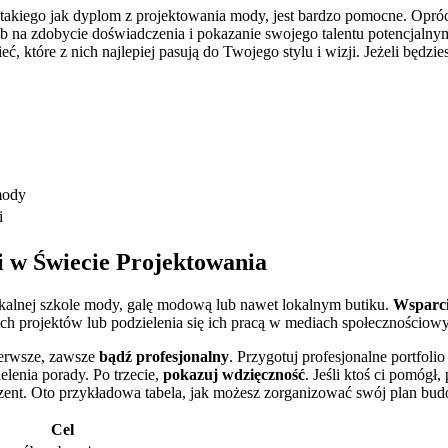
ego jak dyplom z projektowania ​mody, jest ⁣bardzo pomocne.⁤ Oprócz ‌na
osób na zdobycie ⁣doświadczenia i pokazanie swojego talentu potencjalny
eć, które ‌z nich najlepiej pasują do​ Twojego stylu i​ wizji. Jeżeli bę
mody
i
 ⁤w Świecie ‍Projektowania
kalnej ⁤szkole ⁢mody, galę​ modową​ lub nawet lokalnym butiku.
Wsparci
ich projektów lub podzielenia⁤ się ich pracą ‍w mediach ⁣społecznościow
pierwsze, zawsze
bądź profesjonalny
. ‌Przygotuj profesjonalne portfol
ielenia porady. Po trzecie,
pokazuj wdzięczność
. Jeśli ktoś ci pomógł,
prezent. Oto przykładowa tabela, jak możesz zorganizować swój plan bud
Cel