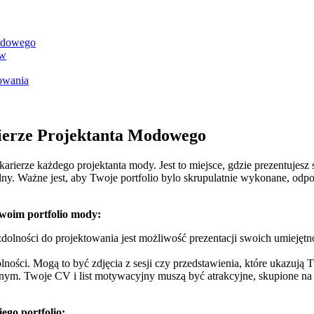
Modowego
ów
towania
rierze Projektanta Modowego
ierze ⁤każdego projektanta⁢ mody. ⁤Jest to ⁢miejsce, gdzie prezentujesz s
lny. Ważne jest, aby ​Twoje portfolio bylo skrupulatnie⁣ wykonane, od
Twoim portfolio mody:
lności do projektowania jest‌ możliwość prezentacji swoich umiejętno
ności. Mogą to być zdjęcia z sesji‌ czy przedstawienia, które ukazują Tw
nym. Twoje CV i ‍list ⁤motywacyjny muszą być ⁤atrakcyjne, skupione na t
ego portfolio: