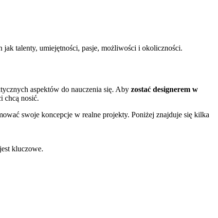
‍jak⁤ talenty, umiejętności, pasje, możliwości i okoliczności.
ktycznych aspektów‍ do⁣ nauczenia się. Aby⁤
zostać designerem w
 ⁣chcą nosić.
ać swoje koncepcje w⁢ realne ⁣projekty.​ Poniżej znajduje się kilka
jest kluczowe.