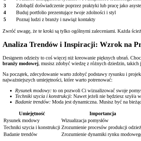
3
Zdobądź doświadczenie poprzez praktyki lub pracę⁣ jako ‍asyste
4
Buduj portfolio⁣ prezentujące twoje⁣ zdolności i‍ styl
5
Poznaj ludzi z branży i nawiąż ‌kontakty
Zwróć uwagę, że te kroki są tylko ogólnymi zaleceniami. Każda ścieżka ⁢k
Analiza Trendów i Inspiracji: Wzrok na P
Designem odzieży ⁢to coś więcej ⁣niż kreowanie⁢ pięknych⁤ ubrań. Choc
branży modowej
, musisz zdobyć wiedzę z różnych dziedzin, takich j
Na początek, zdecydowanie warto zdobyć podstawy rysunku i projektowa
najważniejszych ‌umiejętności, które warto potrenować:
Rysunek modowy:
‌to on pozwoli Ci‌ wizualizować swoje pomysły
Techniki szycia ⁤i konstrukcji:
Nawet ⁢jeżeli nie będziesz szył/a
Badanie trendów:
Moda jest dynamiczna. ⁢Musisz być na⁤ bieżąco⁢ 
Umiejętność
Importancja
Rysunek modowy
Wizualizacja pomysłów
Techniki szycia ‍i⁤ konstrukcji
Zrozumienie procesów produkcji⁤ odzie
Badanie‌ trendów
Zrozumienie dynamiki⁢ rynku ‌modoweg