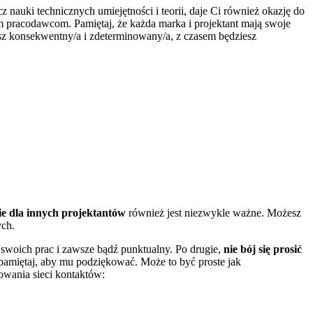
uki technicznych umiejętności i teorii, ‍daje Ci⁢ również ‌okazję ⁢do
m⁤ pracodawcom. ​Pamiętaj, że każda marka i‌ projektant mają swoje
dziesz konsekwentny/a‍ i zdeterminowany/a, z czasem będziesz
e dla innych projektantów
również jest niezwykle ważne. Możesz
ych.
io swoich prac i zawsze bądź punktualny. Po⁢ drugie,
nie⁣ bój⁤ się prosić⁢
‍ pamiętaj,⁢ aby⁣ mu podziękować. Może to być proste jak
owania⁢ sieci kontaktów: