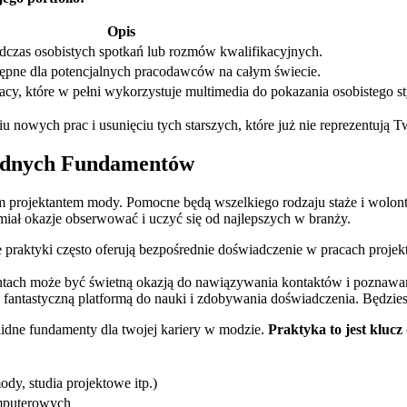
Opis
odczas ‍osobistych spotkań‍ lub rozmów kwalifikacyjnych.
ostępne dla potencjalnych pracodawców na całym⁣ świecie.
, ​które w pełni ‍wykorzystuje ‍multimedia do⁣ pokazania​ osobistego⁢ s
nowych prac i usunięciu⁢ tych‍ starszych, które już nie ⁤reprezentują 
olidnych Fundamentów
nym ‍projektantem mody. Pomocne będą wszelkiego ⁣rodzaju‌ staże i wolo
miał ‍okazje obserwować i uczyć się⁤ od najlepszych w ⁢branży.‍
aktyki​ często oferują bezpośrednie ⁤doświadczenie‌ w pracach ‍projekto
entach może być ⁢świetną okazją ⁢do nawiązywania kontaktów i poznaw
 fantastyczną platformą ‌do ​nauki i zdobywania doświadczenia. Będziesz
lidne fundamenty dla twojej kariery w ​modzie.
Praktyka to jest klucz 
dy, studia projektowe ⁣itp.)
omputerowych