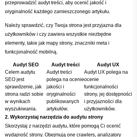
przeprowadzić audyt treści, aby ocenić jakość i
oryginalność ‍każdego zamieszczonego artykułu.
Należy ⁣sprawdzić, czy Twoja strona jest przyjazna dla
użytkowników ​i czy zawiera wszystkie niezbędne​
elementy, ⁣takie‌ jak mapy strony, znaczniki meta i
funkcjonalność mobilną.
Audyt SEO
Audyt treści
Audyt UX
Celem audytu
Audyt treści
Audyt UX polega na
SEO jest
polega na ocenie
ocenie
sprawdzenie,‍ jak
jakości i
funkcjonalności
strona ⁢radzi sobie
oryginalności
⁤strony, jej dostępności
w wynikach
‌publikowanych​
i przyjazności dla
wyszukiwania.
artykułów.
użytkowników.
2. Wykorzystaj narzędzia do audytu strony
Skorzystaj z narzędzi ​audytu, które pomogą Ci ocenić
wydajność strony. Obejmują one​ crawlers, analizatory