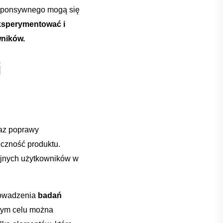
⁤responsywnego mogą się
eksperymentować i​
wników.
⁣
az poprawy‍
teczność produktu.
czajnych użytkowników w
prowadzenia
badań
 tym‍ celu ‌można