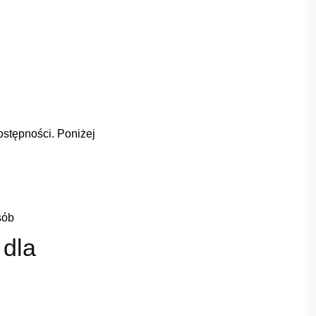
stępności. ​Poniżej⁢
sób
 dla