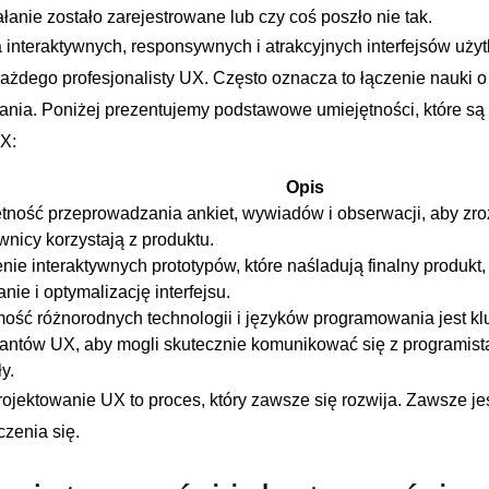
ałanie zostało zarejestrowane lub⁢ czy coś poszło⁤ nie tak.
interaktywnych,‍ responsywnych i atrakcyjnych interfejsów użyt
każdego profesjonalisty‌ UX. Często oznacza to łączenie nauki‌ 
ania. Poniżej prezentujemy podstawowe ⁤umiejętności, ⁣które‍ s
X:
Opis
tność przeprowadzania ankiet, wywiadów i ⁣obserwacji,⁢ aby zro
nicy​ korzystają z‍ produktu.
ie‌ interaktywnych prototypów,‍ które naśladują finalny produkt,
nie i optymalizację interfejsu.
ość różnorodnych technologii i języków programowania jest k
tantów ​UX, aby mogli skutecznie komunikować się z‌ programista
y.
ojektowanie UX to proces, który​ zawsze​ się ⁣rozwija. Zawsze ​je
czenia się.