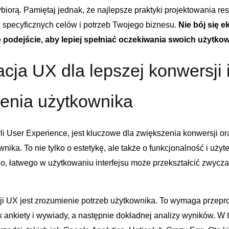
wybiorą. ⁤Pamiętaj jednak, że najlepsze praktyki ‍projektowania 
d specyficznych celów ‍i ⁢potrzeb Twojego​ biznesu.
Nie bój się 
podejście, aby lepiej spełniać ​oczekiwania swoich⁢ użytko
cja UX dla lepszej konwersji i
enia użytkownika
li User Experience, jest kluczowe‍ dla zwiększenia konwersji or
ka. To⁤ nie⁢ tylko⁢ o estetykę, ale także o funkcjonalność i ⁤uży
go, ⁣łatwego w użytkowaniu interfejsu⁣ może przekształcić‌ zwy
i UX⁢ jest‍ zrozumienie ⁣potrzeb ⁣użytkownika. To wymaga prze
jak ankiety ‍i wywiady, a ⁢następnie dokładnej ⁣analizy⁢ wyników. W