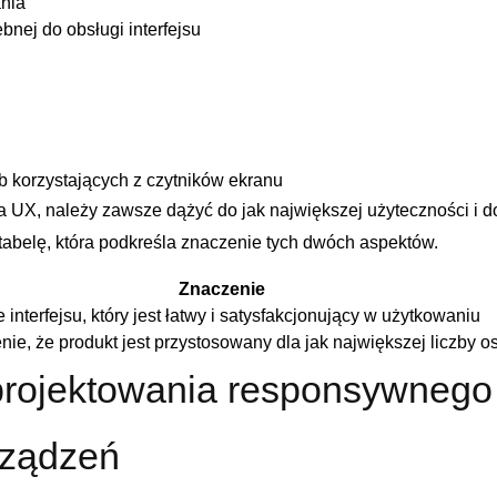
nia
ebnej do obsługi interfejsu
Kontynuuj zakupy
 korzystających z⁤ czytników ekranu
UX,​ należy zawsze dążyć‍ do jak największej użyteczności⁢ i do
tabelę, która podkreśla znaczenie tych ‍dwóch aspektów.
Znaczenie
interfejsu, ​który jest łatwy i⁣ satysfakcjonujący⁣ w użytkowaniu
ie, że produkt jest przystosowany dla‍ jak największej ‌liczby o
 projektowania responsywnego
rządzeń