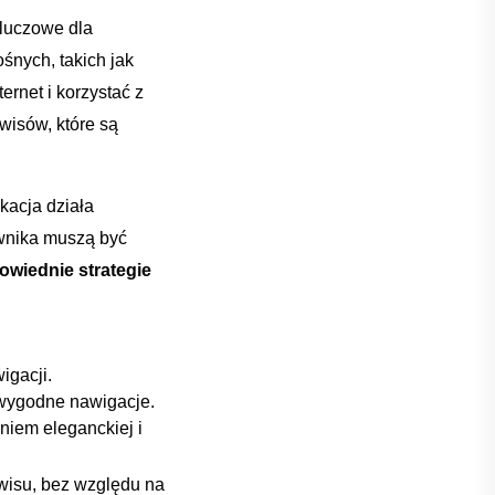
luczowe ​dla
śnych,⁣ takich jak
ernet i korzystać z
wisów, które są⁢
kacja działa
wnika ⁤muszą być
iednie ⁣strategie ​
igacji.
i wygodne nawigacje.
aniem eleganckiej i
wisu, ​bez względu na