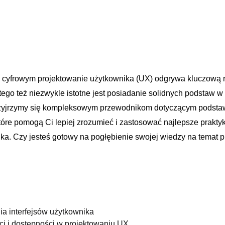
 cyfrowym projektowanie użytkownika (UX) odgrywa kluczową r
atego też niezwykle istotne jest⁣ posiadanie solidnych podstaw w 
 przyjrzymy się kompleksowym przewodnikom dotyczącym podsta
które pomogą ‍Ci lepiej ⁣zrozumieć i zastosować najlepsze prakty
ika. Czy ⁣jesteś⁣ gotowy na ‌pogłębienie ‍swojej wiedzy na temat
a interfejsów użytkownika
i i dostępności w ‍projektowaniu‌ UX