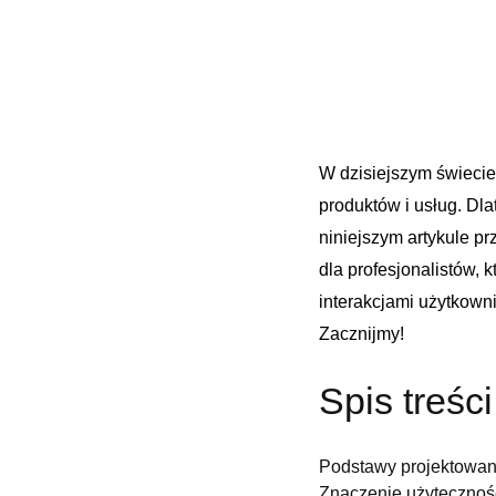
W dzisiejszym świecie
produktów i⁣ usług. ​Dl
niniejszym ⁤artykule
dla profesjonalistów, 
interakcjami​ użytkown
⁢Zacznijmy!
Spis treści
Podstawy projektowani
Znaczenie użytecznośc