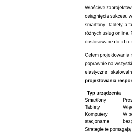
Właściwe zaprojektowan
osiągnięcia sukcesu‌ w
smartfony i tablety, a
⁤różnych usług online.
dostosowane do ⁤ich u
Celem ‍projektowania r
poprawnie na wszystkic
elastyczne i​ skalowal
projektowania resp
Typ urządzenia
Smartfony
Pros
Tablety
Więc
Komputery​
W pe
stacjonarne
bez
Strategie te pomagają