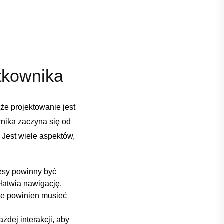
tkownika
e​ projektowanie‍ jest
wnika zaczyna się​ od
. Jest wiele aspektów,
nesy ‍powinny być
ułatwia nawigację.
e⁤ powinien‌ musieć
żdej ⁢interakcji, aby