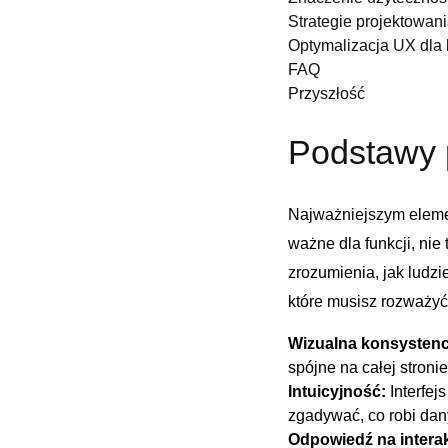
Strategie projektowan
Optymalizacja UX dla l
FAQ
Przyszłość
Podstawy p
Najważniejszym element
ważne ‍dla funkcji, nie
zrozumienia, jak ludzie
które musisz rozważyć ​
Wizualna konsystencj
spójne​ na⁣ całej stro
Intuicyjność:
Interfej
zgadywać, co robi dany ‌
Odpowiedź na intera