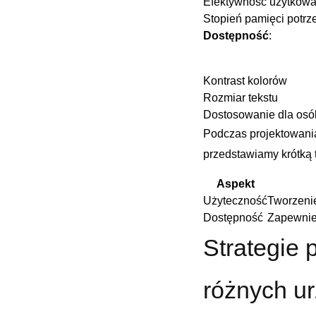
Efektywność użytkowa
Stopień‌ pamięci potrz
Dostępność
: ​
Kontrast kolorów
Rozmiar ‍tekstu
Dostosowanie dla osób
Podczas projektowania 
przedstawiamy krótką 
Aspekt
Użyteczność
Tworzenie 
Dostępność
Zapewnien
Strategie‍
różnych u