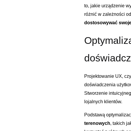
to, ⁢jakie urządzenie 
⁢różnić w zależności o
dostosowywać swoje​ 
Optymaliza
doświadcz
Projektowanie​ UX, czy
doświadczenia użytkowni
Stworzenie ‍intuicyjne
lojalnych klientów.
Podstawą optymalizacj
terenowych
,⁤ takich 