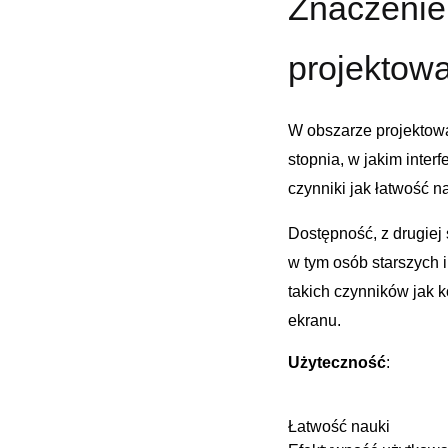
Znaczenie 
projektowa
W obszarze projektow
stopnia, ​w jakim inter
czynniki jak ⁢łatwość n
Dostępność, z drugiej 
w tym osób⁣ starszych
takich czynników⁢ jak 
ekranu.
Użyteczność
:
Łatwość nauki