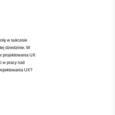
olę w sukcesie
tej dziedzinie. W‍
w projektowania UX
ki w pracy nad
 projektowania UX?