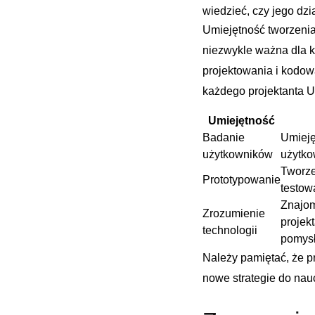
wiedzieć, ​czy jego dzi
Umiejętność tworzenia 
niezwykle⁢ ważna⁤ dla 
⁤projektowania i kodow
każdego projektanta U
Umiejętność
Badanie
Umieję
użytkowników
użytkow
Tworzen
Prototypowanie
testowa
Znajom
Zrozumienie
projek
technologii
‍pomysł
Należy⁢ pamiętać, że pr
nowe strategie do nau