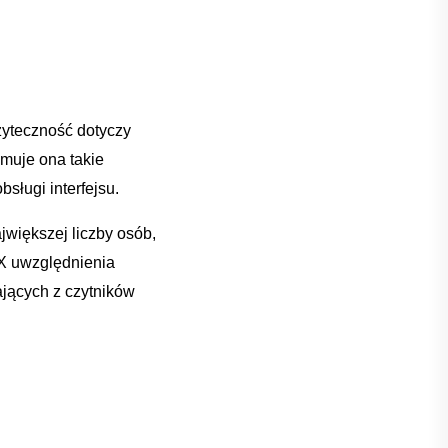
żyteczność⁣ dotyczy
ejmuje ona takie
bsługi interfejsu.
ajwiększej liczby osób,
X uwzględnienia⁤
tających z czytników