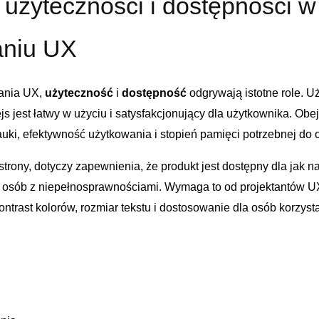
użyteczności i dostępności w
niu⁣ UX
ania⁢ UX,
użyteczność
⁣i
dostępność
odgrywają istotne role. U
fejs jest łatwy w użyciu i satysfakcjonujący dla‌ użytkownika. Ob
auki, ⁤efektywność użytkowania i stopień pamięci potrzebnej do ‍o
strony, dotyczy zapewnienia, że produkt jest ​dostępny dla jak n
 i ‌osób z niepełnosprawnościami. Wymaga‍ to od projektantów U
kontrast kolorów, rozmiar tekstu ​i dostosowanie dla osób korzys
Dodano do koszyka
PRZEJDŹ DO KOSZYKA