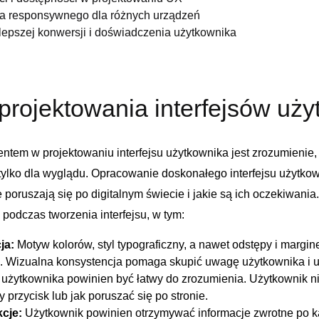
ia responsywnego dla ⁤różnych urządzeń
epszej ‍konwersji⁤ i doświadczenia użytkownika
rojektowania interfejsów uży
em w⁤ projektowaniu interfejsu użytkownika jest zrozumienie,‍ ż
⁤ tylko⁣ dla ⁣wyglądu. Opracowanie doskonałego interfejsu użytko
 poruszają ​się​ po digitalnym świecie i jakie⁢ są ich oczekiwania
podczas ‍tworzenia interfejsu, w​ tym:
a:‌
Motyw kolorów, styl typograficzny, a nawet odstępy‍ i‍ margi
nie. Wizualna konsystencja pomaga skupić uwagę użytkownika i 
s użytkownika powinien być łatwy do zrozumienia. Użytkownik ni
przycisk lub ⁣jak‌ poruszać się ⁤po stronie.
kcje:
Użytkownik ⁣powinien ​otrzymywać ‍informacje zwrotne po⁤ ka