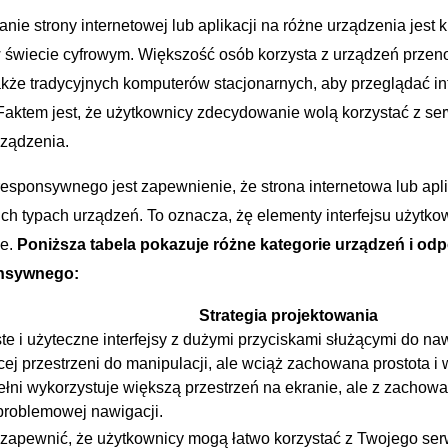
ie ‍strony internetowej lub aplikacji na różne urządzenia jest k
 świecie ‍cyfrowym. Większość⁣ osób korzysta z urządzeń ​przeno
 także tradycyjnych komputerów stacjonarnych, ⁤aby przeglądać int
 Faktem jest, że użytkownicy zdecydowanie ⁣wolą ‌korzystać z ser
rządzenia.
esponsywnego‍ jest zapewnienie, że strona internetowa lub ⁢apli
h typach urządzeń. To ⁣oznacza, żę⁣ elementy interfejsu użytko
ne.
Poniższa ⁢tabela pokazuje różne kategorie urządzeń i odpow
onsywnego:
Strategia ​projektowania
te i użyteczne interfejsy z⁢ dużymi ​przyciskami służącymi do naw
ej przestrzeni do manipulacji, ale​ wciąż zachowana prostota 
łni wykorzystuje większą ‍przestrzeń na ekranie,‍ ale z zachow
problemowej nawigacji.
 zapewnić, że użytkownicy mogą łatwo korzystać ‌z ​Twojego ser