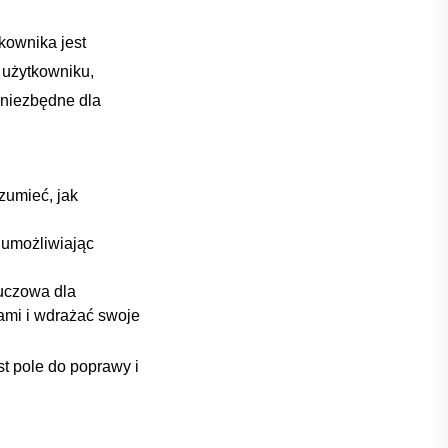
kownika jest
o użytkowniku,
ą niezbędne dla
zumieć, jak
​ umożliwiając
luczowa dla
mi i ⁣wdrażać ⁤swoje
st pole do poprawy ⁢i