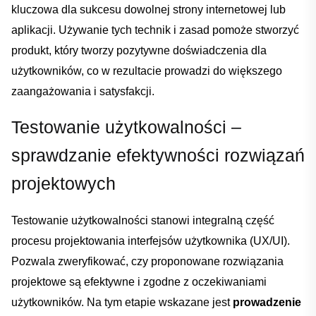
kluczowa dla ‌sukcesu dowolnej⁤ strony internetowej lub⁢
aplikacji. ⁣Używanie tych technik i zasad pomoże stworzyć
produkt, który⁤ tworzy pozytywne doświadczenia dla
użytkowników, co⁣ w rezultacie prowadzi do większego
zaangażowania⁤ i satysfakcji.
Testowanie użytkowalności –
sprawdzanie ⁤efektywności rozwiązań
projektowych
Dodano do koszyka
Testowanie ⁣użytkowalności‌ stanowi ‍integralną ⁤część
procesu projektowania⁤ interfejsów użytkownika (UX/UI).⁣
PRZEJDŹ DO KOSZYKA
Pozwala zweryfikować, czy proponowane rozwiązania
projektowe są efektywne ​i zgodne z oczekiwaniami
Kontynuuj zakupy
‍użytkowników. ⁤Na tym etapie wskazane jest
prowadzenie