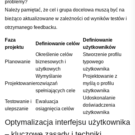
problemy?
Należy pamiętać, że cel i grupa docelowa muszą być na
bieżąco aktualizowane w zależności od wyników ‌testów i
otrzymanego feedbacku.
Faza
Definiowanie
Definiowanie celów
projektu
⁣użytkowników
Określenie celów
Stworzenie profilu
Planowanie
biznesowych i
typowego‌
‌użytkowych
użytkownika
Wymyślanie⁤
Projektowanie z
Projektowanie
rozwiązań
myślą o profilu
spełniających‌ cele
użytkownika
Udoskonalanie
Testowanie i
Ewaluacja
doświadczenia ​
ulepszanie
osiągnięcia ‍celów
użytkownika
Optymalizacja interfejsu użytkownika
– kluczowe⁢ zasady⁢ i techniki