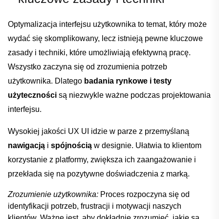
Optymalizacja interfejsu ⁤użytkownika to temat, który może ​
wydać się skomplikowany, ‌lecz istnieją pewne‍ kluczowe
zasady i techniki, które umożliwiają efektywną pracę.⁤
Wszystko zaczyna się od zrozumienia potrzeb
użytkownika. Dlatego⁤
badania ⁤rynkowe i testy
⁤użyteczności
są niezwykle ważne‍ podczas projektowania
interfejsu.
Wysokiej⁤ jakości UX UI⁣ idzie w ⁢parze z⁣ przemyślaną
nawigacją
i
spójnością
w⁤ designie. Ułatwia to ‍klientom
korzystanie z platformy, zwiększa ⁢ich zaangażowanie i
przekłada⁤ się na pozytywne doświadczenia z marką.
Zrozumienie użytkownika:
Proces⁣ rozpoczyna się od
identyfikacji​ potrzeb, frustracji i motywacji naszych
klientów. ‍Ważne jest, aby dokładnie ​zrozumieć, jakie ⁣są