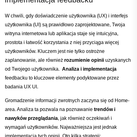
W chwili, ​gdy doświadczenie użytkownika (UX) i interfejs
użytkownika (UI) są prawidłowo zaprojektowane,⁢ Twoja
witryna internetowa lub aplikacja⁤ staje się intuicyjna,
prostota i łatwość korzystania z⁢ niej przyciąga więcej ​
użytkowników. Kluczem⁤ jest ​nie tylko ostrożne
zaplanowanie, ale ​również
rozumienie opinii
uzyskanych
od Twojego użytkownika. ‌
Analiza⁢ i implementacja
feedbacku‍ to kluczowe elementy podyktowane przez
badania UX UI.
Gromadzenie informacji zwrotnych ⁤zaczyna się od Home-
area. Analiza ta pozwala na ​poznawanie
trendów⁢ i‍
nawyków przeglądania
, jak również oczekiwań ⁣i
wymagań użytkowników. Najważniejsza jest jednak ​
implementacja tych opinii. Oto kilka strategii: