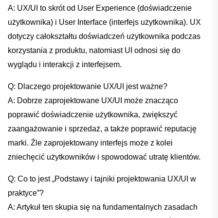
A: UX/UI to skrót ⁣od User Experience (doświadczenie
użytkownika) i⁢ User Interface ‍(interfejs użytkownika). UX
dotyczy całokształtu doświadczeń użytkownika podczas⁢
korzystania z produktu, natomiast UI odnosi się⁢ do
wyglądu i interakcji z interfejsem.
Q: ⁣Dlaczego projektowanie UX/UI jest ‍ważne?
A: Dobrze zaprojektowane UX/UI może znacząco
poprawić ​doświadczenie użytkownika, zwiększyć
⁢zaangażowanie i sprzedaż, a także poprawić reputację
‍marki. Źle zaprojektowany interfejs może z kolei
zniechęcić użytkowników i spowodować utratę klientów.
Q: Co to⁤ jest „Podstawy i​ tajniki ‌projektowania​ UX/UI w
praktyce”?
A: ⁣Artykuł ten‌ skupia się na fundamentalnych zasadach