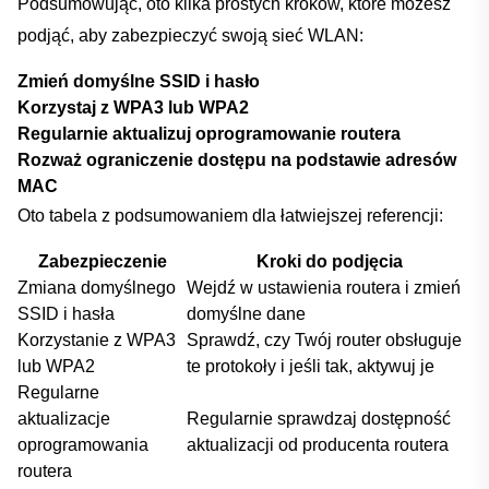
Podsumowując, oto‌ kilka‍ prostych kroków, które ‌możesz
⁤podjąć, aby ‍zabezpieczyć swoją sieć‍ WLAN:
Zmień domyślne SSID i‌ hasło
Korzystaj z WPA3 lub WPA2
Regularnie aktualizuj ⁤oprogramowanie routera
Rozważ ograniczenie dostępu na⁤ podstawie adresów
MAC
Oto ⁢tabela⁤ z podsumowaniem dla łatwiejszej referencji:
Zabezpieczenie
Kroki do ‍podjęcia
Zmiana domyślnego
Wejdź w ustawienia routera i zmień
SSID i hasła
domyślne dane
Korzystanie​ z‌ WPA3
Sprawdź, czy ​Twój ‍router⁢ obsługuje
lub​ WPA2
te protokoły i jeśli tak, aktywuj je
Regularne
aktualizacje
Regularnie‍ sprawdzaj​ dostępność
oprogramowania
aktualizacji od ⁢producenta routera
routera