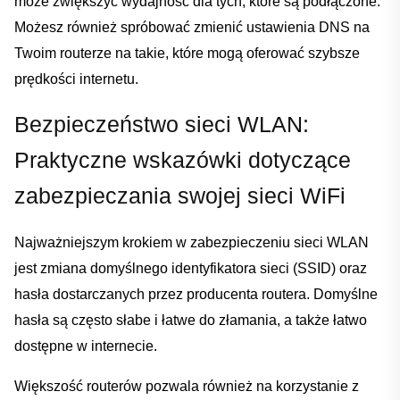
może ‍zwiększyć wydajność dla tych, które są podłączone.
Możesz również spróbować ‌zmienić ustawienia⁣ DNS na
Twoim routerze ⁣na takie, które mogą⁢ oferować szybsze
prędkości internetu.
Bezpieczeństwo sieci WLAN:⁢
Praktyczne wskazówki dotyczące⁢
zabezpieczania​ swojej sieci WiFi
Najważniejszym krokiem w zabezpieczeniu sieci WLAN
jest zmiana domyślnego ⁣identyfikatora sieci (SSID) oraz
hasła dostarczanych ⁤przez producenta routera. Domyślne
hasła są⁤ często słabe i ⁢łatwe do złamania, a także⁣ łatwo⁤
dostępne ⁣w ⁣internecie.
Większość⁢ routerów​ pozwala również na korzystanie z