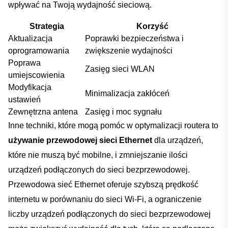
wpływać⁢ na Twoją wydajność sieciową.
Strategia
Korzyść
Aktualizacja
Poprawki bezpieczeństwa i
oprogramowania
zwiększenie ⁢wydajności
Poprawa
Zasięg sieci WLAN
umiejscowienia
Modyfikacja
Minimalizacja zakłóceń
ustawień
Zewnętrzna antena
Zasięg​ i moc sygnału
Inne‌ techniki, które mogą⁤ pomóc w optymalizacji routera to
używanie przewodowej sieci Ethernet
dla urządzeń,
które nie muszą​ być​ mobilne,‌ i zmniejszanie ilości
Dodano do koszyka
urządzeń podłączonych​ do ‍sieci bezprzewodowej.
Przewodowa sieć Ethernet oferuje ⁤szybszą prędkość
PRZEJDŹ DO KOSZYKA
‌internetu w porównaniu do sieci Wi-Fi, a ograniczenie
liczby urządzeń ​podłączonych do sieci ⁢bezprzewodowej
Kontynuuj zakupy