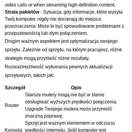
video⁢ calls or ⁣when streaming high-definition content.
Strata pakietów
-⁤ Sytuacja, gdy informacje, które⁢ wysyła
Twój komputer, nigdy⁢ nie docierają do miejsca
przeznaczenia. Może to⁤ być spowodowane problemami z ​
przepustowością lub złym połączeniem.
Drugim ważnym aspektem jest​ optymalizacja⁢ swojego​
sprzętu. ⁢Zależnie od sprzętu, na ​którym pracujesz, różne
strategie mogą przynieść różne rezultaty.
Rozważmożliwość wykonania pewnych aktualizacji
sprzętowych, takich jak:
Szczegół
Opis
Starsze routery mogą nie‍ być w⁣ stanie‌
obsługiwać‌ wyższych prędkości połączenia.
Router
Upgrade ⁤Twojego ​routera może przynieść
⁤znaczną poprawę.
Sprzęt jest ważnym elementem w odczuciu
Konsola
prędkości internetu. Jeśli komputer jest