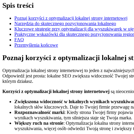
Spis ​treści
Poznaj korzyści z optymalizacji ​lokalnej strony internetowej
Narzędzia do skutecznego pozycjonowania lokalnego
Kluczowe strategie przy optymalizacji dla wyszukiwarek w uj
Praktyczne wskazówki ⁤dla skutecznego pozycjonowania ‌regio
FAQ
Przemyślenia końcowe
Poznaj korzyści z optymalizacji lokalnej st
Optymalizacja⁢ lokalnej strony internetowej ‍to jeden z⁣ najważniejszy
Odpowiedź jest prosta: lokalne ⁣SEO zwiększa widoczność Twojej str
‌którym działasz.
Korzyści z optymalizacji‌ lokalnej strony internetowej
są nieocenio
Zwiększona widoczność ‌w lokalnych wynikach ​wyszukiwa
lokalnych słów kluczowych. Daje‍ to Twojej firmie przewagę n
Rozpoznawalność marki
: Kiedy strona Twojej firmy pojawia
wynikach wyszukiwania, tym silniejsza‌ staje ⁤się Twoja marka.
Większy ruch⁤ na stronie
: Optymalizacja lokalna strony inter
wyszukiwania, więcej osób ⁢odwiedzi Twoją stronę i zwiększy t