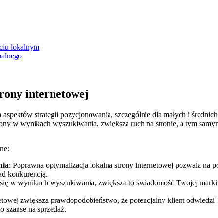
ęciu lokalnym
nalnego
rony​ internetowej
ch ​aspektów strategii pozycjonowania, szczególnie ⁣dla małych⁤ i ​śred
ony w wynikach wyszukiwania, zwiększa ruch⁤ na stronie, a tym samym
ne:
nia
: Poprawna optymalizacja lokalna⁣ strony internetowej pozwala na
ad konkurencją.
 się w wynikach wyszukiwania, zwiększa to świadomość Twojej marki ​w
netowej zwiększa prawdopodobieństwo, że potencjalny klient odwiedzi T
o szanse na ⁤sprzedaż.