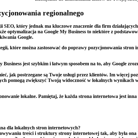
ozycjonowania regionalnego
i SEO, ‍który⁣ jednak ma kluczowe znaczenie dla firm działających
także optymalizacja na Google My Business to niektóre z podstawow
kiwania Google.
tegii, które ⁢można ⁣zastosować do poprawy pozycjonowania stron 
My Business⁢ jest szybkim i łatwym sposobem na to, aby Google zrozu
ieć, jak postrzegane są Twoje usługi przez klientów. Im⁢ więcej poz
owych pomogą zwiększyć Twoją widoczność ⁣w lokalnych wynikach w
onowanie lokalne. Pamiętaj, że każda strona internetowa jest inna i
na dla lokalnych ​stron ⁤internetowych?
wywaniu treści i struktury strony internetowej‍ tak, aby była ​ona