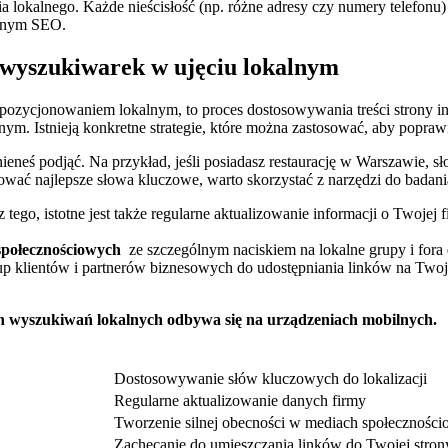
ia lokalnego. Każde nieścisłość​ (np. różne ⁤adresy czy⁣ numery telefon
kalnym SEO.
la wyszukiwarek w ujęciu lokalnym
pozycjonowaniem lokalnym, to proces ⁢dostosowywania treści strony in
m. Istnieją⁤ konkretne strategie, które można zastosować, aby poprawi
nieneś⁤ podjąć. Na przykład, jeśli posiadasz restaurację w⁣ Warszawie,‍ 
wać najlepsze⁣ słowa kluczowe, ⁤warto skorzystać z narzędzi do badan
ego, istotne ⁣jest ⁣także⁢ regularne aktualizowanie informacji o Twojej
społecznościowych ⁤
ze szczególnym naciskiem na lokalne grupy i fora
 klientów i partnerów biznesowych do udostępniania linków na Twoją 
ich wyszukiwań lokalnych ⁢odbywa się na urządzeniach‌ mobilnych.
Dostosowywanie słów kluczowych do lokalizacji
Regularne aktualizowanie⁢ danych ⁣firmy
Tworzenie silnej obecności w mediach społecznośc
Zachęcanie do umieszczania linków do ⁢Twojej stron