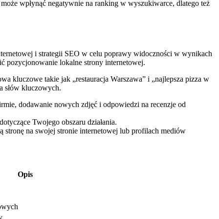
u) może wpłynąć negatywnie na ⁤ranking ⁤w wyszukiwarce, dlatego⁢ też
ternetowej i strategii SEO w celu poprawy widoczności w⁢ wynikach ​
ć ⁤pozycjonowanie lokalne strony internetowej.
słowa kluczowe takie jak „restauracja Warszawa”‍ i „najlepsza pizza w
ia słów kluczowych.
 firmie, dodawanie nowych zdjęć i odpowiedzi na ⁣recenzje od
 dotyczące Twojego obszaru działania.
stronę na swojej stronie internetowej lub profilach mediów
Opis
iowych
y