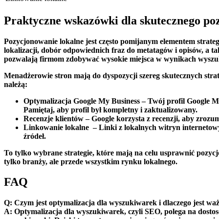
Praktyczne wskazówki dla⁢ skutecznego ​p
Pozycjonowanie lokalne ‌jest często pomijanym elementem strategi
lokalizacji, dobór odpowiednich fraz do metatagów i opisów, ⁢a 
pozwalają firmom ⁤zdobywać ‌wysokie miejsca w wynikach ‍wyszu
Menadżerowie stron mają do dyspozycji szereg skutecznych ‍stra
należą:
Optymalizacja ​Google My Business
– Twój ⁣profil ⁣Google 
Pamiętaj,⁣ aby profil był kompletny⁤ i zaktualizowany.
Recenzje klientów
– Google korzysta z recenzji, aby zrozum
Linkowanie lokalne
​ – Linki z lokalnych witryn internet
źródeł.
To tylko wybrane strategie, które mają ⁣na celu usprawnić pozycj
tylko branży, ⁣ale‍ przede wszystkim ​rynku lokalnego.
FAQ
Q: Czym jest ⁤optymalizacja dla‍ wyszukiwarek i dlaczego jest waż
A:⁢ Optymalizacja dla wyszukiwarek, czyli SEO, polega na⁤ dostoso