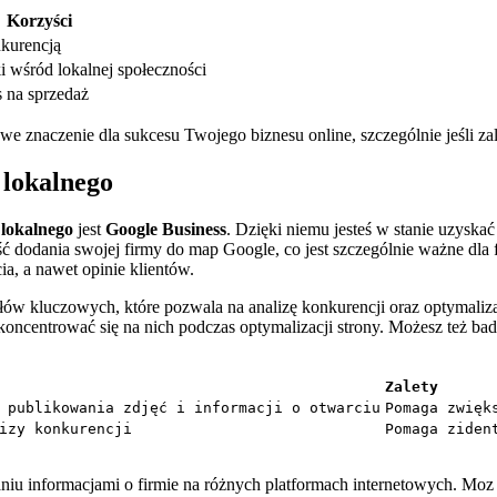
Korzyści
kurencją
 wśród lokalnej społeczności
 na sprzedaż
 znaczenie dla‍ sukcesu ​Twojego⁣ biznesu online,⁢ szczególnie jeśli zal
 lokalnego
⁤lokalnego
jest‍
Google Business
. Dzięki niemu jesteś w stanie uzyska
dodania‍ swojej firmy⁣ do ⁤map Google, co‍ jest szczególnie ważne dla 
a,⁣ a nawet opinie klientów.
 słów kluczowych, które pozwala⁤ na‌ analizę ‌konkurencji oraz optyma
⁤skoncentrować się na nich podczas​ optymalizacji strony. ⁤Możesz też bada
Zalety
 publikowania zdjęć i informacji o otwarciu
Pomaga zwięk
izy konkurencji
Pomaga ziden
aniu informacjami o⁢ firmie na różnych platformach internetowych. Moz 