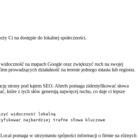
eży Ci⁣ na dostępie do lokalnej społeczności.
ć widoczność ​na mapach Google oraz zwiększyć ruch ⁣na swojej
firm prowadzących działalność na terenie ​jednego miasta lub regionu.
lizację strony pod kątem SEO. Ahrefs pomaga zidentyfikować ⁢słowa
ć, które z tych słów⁤ generują najwięcej ruchu, co‍ daje ci lepsze​
szyć widoczność lokalną
tyfikować najbardziej trafne słowa kluczowe
Local pomaga ⁢w utrzymaniu spójności⁣ informacji⁣ o firmie na różnych