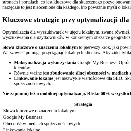
stronach i portalach, co jest ⁢kluczowe dla skutecznego ‍pozycjonowan
narzędzie to jest nieocenione dla ‍każdego, ‌kto poważnie myśli o lo
Kluczowe strategie ⁤przy optymalizacji ‌d
Optymalizacja dla wyszukiwarek w ⁣ujęciu lokalnym,⁣ zwana również 
wyszukiwania dla ⁣użytkowników w konkretnym ⁢obszarze ⁤geograficzny
Słowa kluczowe o znaczeniu lokalnym
to pierwszy krok, ⁢jaki ⁤powi
Warszawie” pomogą przyciągnąć⁢ lokalnych klientów. Aby zidentyfiko
Maksymalizacja wykorzystania
Google My Business. Oprócz t
klientów.
Równie ważne jest
zbudowanie silnej obecności w mediach‌ 
Linkowanie lokalne
jest niezwykle wartościowe dla SEO. Skup
społecznościowych.
Nie zapomnij też o ⁣mobilnej optymalizacji. Blisko 60% ⁢wszystk
Strategia
Słowa kluczowe o znaczeniu ⁤lokalnym
Google My Business
Obecność w mediach ⁤społecznościowych
Linkowanie lokalne