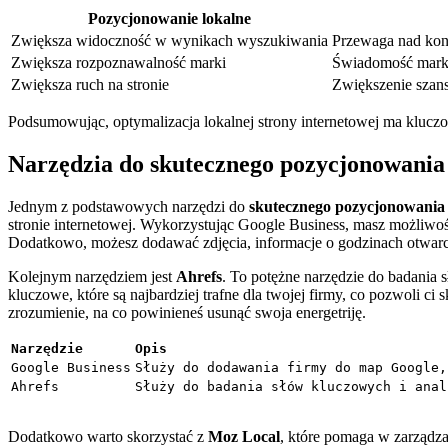
Pozycjonowanie lokalne
Zwiększa widoczność w ‌wynikach wyszukiwania
Przewaga nad kon
Zwiększa rozpoznawalność marki
Świadomość marki⁣
Zwiększa ruch na stronie
Zwiększenie szans
Podsumowując, optymalizacja lokalnej strony ‌internetowej‌ ma kluczowe
Narzędzia do⁣ skutecznego pozycjonowania‍
Jednym z ⁢podstawowych narzędzi ⁤do⁢
skutecznego pozycjonowania 
stronie​ internetowej. Wykorzystując Google Business, masz możliwość 
⁢Dodatkowo, ⁣możesz dodawać zdjęcia, informacje⁤ o ⁣godzinach otwarci
Kolejnym ​narzędziem jest
Ahrefs
. ‍To potężne narzędzie ‌do badania
kluczowe, które‍ są najbardziej trafne dla twojej‌ firmy, co pozwoli ci 
zrozumienie, na co powinieneś ⁣usunąć swoja energetriję.
Narzędzie
Opis
Google Business
Służy do dodawania firmy do map Google,
Ahrefs
Służy do badania słów kluczowych i anal
Dodatkowo warto⁢ skorzystać z​
Moz Local
, ⁣które pomaga w ‍zarządz