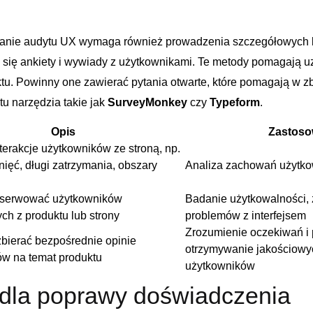
nie audytu UX ⁢wymaga również prowadzenia szczegółowych b
 się ankiety i wywiady z użytkownikami. Te metody pomagają 
ktu. Powinny ⁣one zawierać pytania otwarte, które pomagają w z
tu narzędzia takie jak
SurveyMonkey
czy
Typeform
.
Opis
Zastoso
erakcje​ użytkowników ze stroną, np.​
nięć, długi zatrzymania, obszary
Analiza zachowań użytko
serwować użytkowników
Badanie użytkowalności,
ych z produktu lub strony
problemów z interfejsem
Zrozumienie oczekiwań i 
bierać⁢ bezpośrednie opinie
otrzymywanie jakościowy
w na temat produktu
użytkowników
 dla poprawy doświadczenia