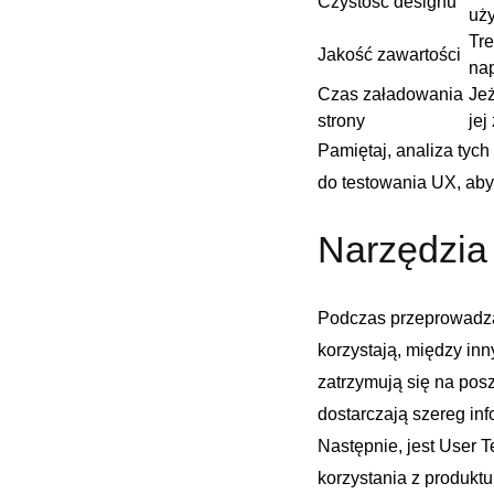
Czystość designu
uż
Tre
Jakość zawartości
na
Czas załadowania
Jeż
strony
jej
Pamiętaj, analiza tyc
do testowania UX, ab
Narzędzia
Podczas przeprowadza
korzystają, między inny
zatrzymują się na posz
dostarczają szereg inf
Następnie, jest User⁣
korzystania z produktu