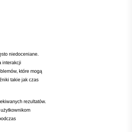
zęsto niedoceniane.
 interakcji
oblemów,⁢ które mogą
iki ⁢takie jak czas
zekiwanych rezultatów.
ią użytkownikom
 podczas