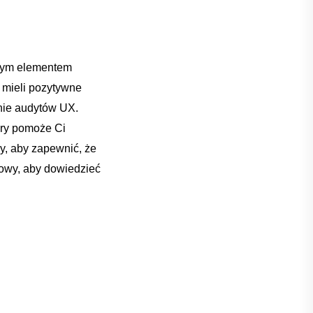
wym ⁢elementem
ą mieli pozytywne
anie audytów UX.
ry⁣ pomoże Ci
y, aby zapewnić, że
otowy, aby dowiedzieć