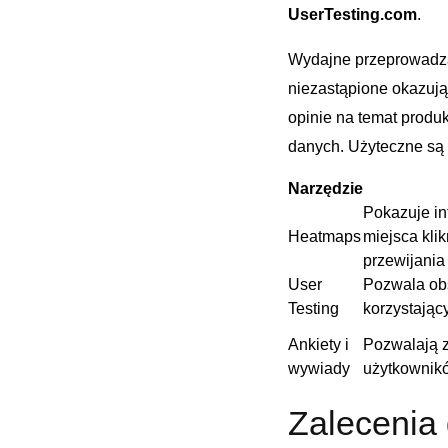
UserTesting.com
.
Wydajne przeprowadza
niezastąpione okazują
opinie na temat produ
danych. Użyteczne są 
Narzędzie
Pokazuje int
Heatmaps
miejsca klik
przewijania
User​
Pozwala ob
Testing
korzystając
Ankiety i
Pozwalają z
wywiady
użytkownikó
Zalecenia