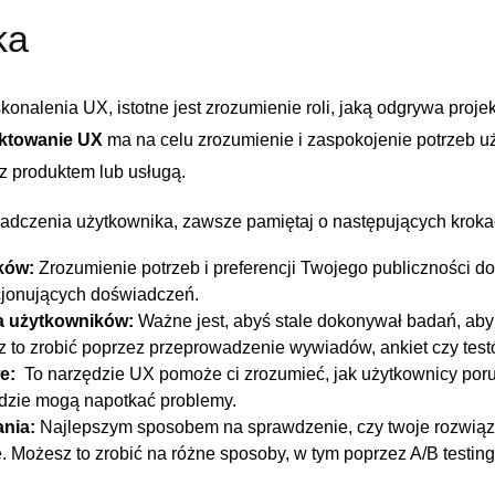
ka
konalenia UX, istotne jest zrozumienie roli, jaką odgrywa proj
ktowanie​ UX
ma na celu zrozumienie i zaspokojenie potrzeb⁢ uż
 z ‌produktem lub usługą.
adczenia użytkownika, zawsze pamiętaj o następujących kroka
ków:
Zrozumienie potrzeb i preferencji Twojego publiczności ​d
cjonujących doświadczeń.
a użytkowników:
Ważne jest, abyś stale dokonywał badań, aby
sz to zrobić poprzez przeprowadzenie wywiadów, ankiet czy test
e:
⁤ To narzędzie UX ⁣pomoże ci zrozumieć, jak ⁣użytkownicy poru
⁣ gdzie ⁣mogą napotkać problemy.
ania:
Najlepszym‍ sposobem na sprawdzenie, czy twoje rozwiąz
e. Możesz to zrobić na różne sposoby, w tym poprzez A/B testing