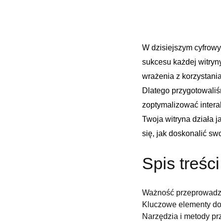
W dzisiejszym cyfrowy
‍sukcesu każdej witryn
wrażenia z korzystani
Dlatego przygotowaliśm
zoptymalizować intera
Twoja witryna⁤ działa 
się,⁤ jak doskonalić sw
Spis treści
Ważność ‌przeprowadz
Kluczowe elementy do
Narzędzia i metody⁤ p