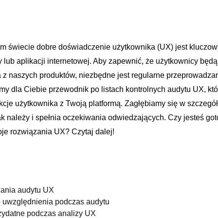
m świecie dobre doświadczenie użytkownika ⁤(UX) jest kluczo
y lub aplikacji internetowej. Aby zapewnić, że​ użytkownicy ‍będ
a z naszych produktów,⁢ niezbędne⁣ jest regularne przeprowadz
y dla Ciebie przewodnik po listach kontrolnych ⁢audytu UX, któ
kcje użytkownika z Twoją platformą. ‌Zagłębiamy się w szczegół
jak należy i spełnia oczekiwania odwiedzających. Czy ⁢jesteś g
oje ‍rozwiązania UX? Czytaj dalej!
ania audytu UX
⁤ uwzględnienia podczas audytu
rzydatne podczas analizy UX