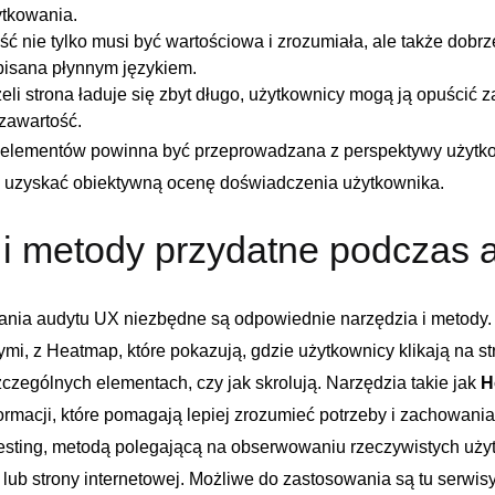
ytkowania.
ść nie tylko musi być wartościowa i zrozumiała, ale także dobrze
Kontynuuj zakupy
pisana płynnym językiem.
eli strona ‍ładuje się zbyt długo, użytkownicy mogą ‍ją ‌opuści
 zawartość.
h elementów powinna być przeprowadzana z perspektywy użytko
y uzyskać obiektywną ocenę doświadczenia użytkownika.
 i metody przydatne podczas 
nia audytu UX niezbędne ⁢są odpowiednie narzędzia i metody
mi, ⁣z Heatmap, które pokazują, gdzie ​użytkownicy klikają na str
czególnych elementach, czy jak skrolują. Narzędzia takie jak
H
ormacji, które pomagają ⁤lepiej zrozumieć potrzeby⁤ i zachowani
 Testing, metodą polegającą na obserwowaniu rzeczywistych u
 lub strony internetowej. Możliwe‍ do zastosowania są tu serwis