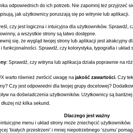
ka odpowiednich do ich potrzeb. Nie zapomnij ‍też przyjrzeć si
isują, jak użytkownicy ⁢poruszają się ​po witrynie lub aplikacji.
reśl,‍ czy jest logiczna i intuicyjna dla użytkowników.⁤ Sprawdź, ​c
owinny, a wszystkie strony są łatwo dostępne.
ewnij się, że ⁣wygląd twojej strony lub aplikacji jest atrakcyjny d
 i funkcjonalności. Sprawdź, czy kolorystyka, typografia i układ 
ony
: Sprawdź, czy witryna lub aplikacja działa poprawnie na​ ró
UX warto również zwrócić​ uwagę na
jakość zawartości
. Czy tek
any? Czy jest odpowiedni dla twojej grupy docelowej? Dodatko
yw na doświadczenia ⁢użytkowników. Użytkownicy są bardziej 
ę dłużej niż kilka sekund.
Dodano do koszyka
Dlaczego jest ważny
intuicyjne menu i układ strony⁣ może zniechęcić użytkowników.
cej⁢ ‘białych przestrzeni’ ⁢i‍ mniej niepotrzebnego ‘szumu’ pom
PRZEJDŹ DO KOSZYKA