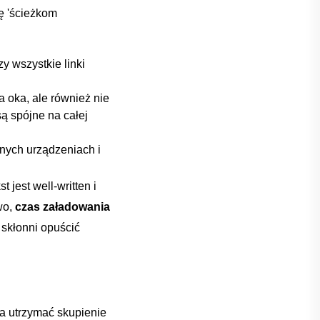
ę 'ścieżkom
zy wszystkie linki
la oka, ale⁤ również nie
są spójne na całej
żnych urządzeniach i
st jest well-written i
wo,
czas załadowania
skłonni opuścić
aga utrzymać skupienie