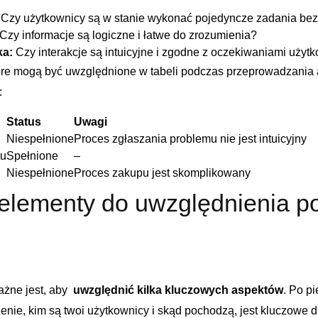
Czy użytkownicy ⁤są w stanie wykonać pojedyncze zadania bez
Czy​ informacje są logiczne i łatwe ⁣do zrozumienia?
ka:
Czy interakcje są intuicyjne i ⁣zgodne z oczekiwaniami uży
óre mogą być uwzględnione w⁣ tabeli podczas przeprowadzania
:
Status
Uwagi
Niespełnione
Proces zgłaszania problemu nie jest intuicyjny
tu
Spełnione
–
Niespełnione
Proces zakupu jest skomplikowany
lementy ⁢do uwzględnienia po
ne jest, aby ⁤
uwzględnić kilka kluczowych aspektów
. Po p
enie, kim są twoi użytkownicy⁤ i skąd pochodzą, jest‌ kluczowe 