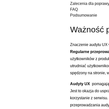
Zalecenia dla popraw
FAQ
Podsumowanie
Ważność p
Znaczenie audytu UX w 
Regularne przeprow
‌użytkowników z produ
utrudniać użytkownikom
spędzony na stronie, 
Audyty UX
⁢ pomagają
Jest to okazja do uspr
korzystanie z ⁣serwisu
przeprowadzania aud