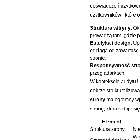
doświadczeń użytkowni
użytkowników’, które op
Struktura witryny
: Ok
prowadzą tam, gdzie p
Estetyka i ⁤design
: Up
odciąga ⁣od‌ zawartości
stronie.
Responsywność str
przeglądarkach.
W kontekście audytu 
dobrze strukturalizow
⁣strony
ma ogromny wpł
stronę, która ⁤ładuje si
Element
Struktura strony
Nie
Wię