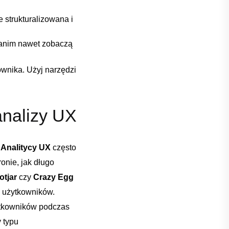
 strukturalizowana i ​
ć zanim nawet zobaczą
wnika. Użyj narzędzi
analizy UX
.
Analitycy UX
często
onie,⁤ jak długo
otjar
⁤czy
Crazy Egg
a użytkowników.
żytkowników podczas
y typu