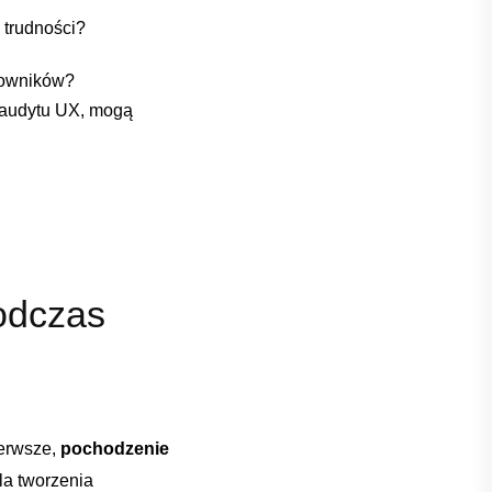
 trudności?
tkowników?
 audytu UX, mogą
dczas⁣
ierwsze,
pochodzenie
dla tworzenia