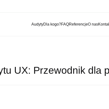
Audyty
Dla kogo?
FAQ
Referencje
O nas
Konta
ytu UX: Przewodnik dla p