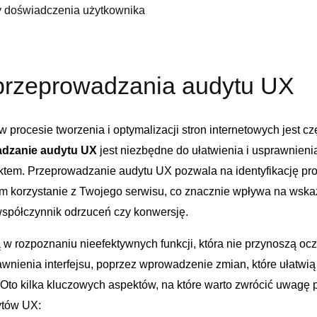
y doświadczenia użytkownika
rzeprowadzania audytu UX
procesie tworzenia i optymalizacji stron internetowych jest ‌c
adzanie audytu UX
​jest niezbędne do ułatwienia i ⁤usprawnienia‍
ktem. Przeprowadzanie audytu UX pozwala na identyfikację pr
 ⁢korzystanie ​z Twojego serwisu, ⁢co znacznie wpływa na​ wskaźn
współczynnik⁤ odrzuceń czy konwersję.
 w rozpoznaniu nieefektywnych​ funkcji, która nie przynoszą oc
awnienia interfejsu, poprzez wprowadzenie⁣ zmian, które⁢ ułatw
. Oto kilka kluczowych aspektów, na które warto⁣ zwrócić uwagę
ytów UX: