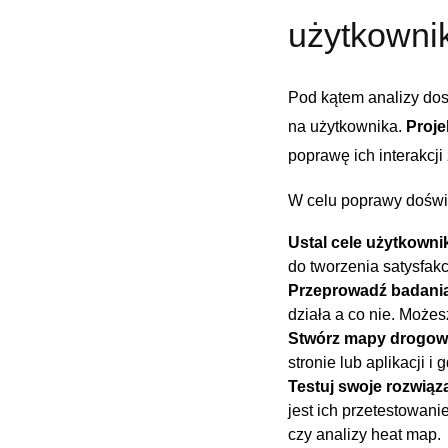
użytkowni
Pod kątem analizy ⁢dos
na użytkownika.
Proje
poprawę ich interakcji
W celu poprawy doświ
Ustal cele użytkowni
do tworzenia satysfak
Przeprowadź badani
działa a co nie. Może
Stwórz mapy drogow
stronie lub aplikacji i
Testuj swoje rozwiąz
jest ich przetestowani
⁤czy⁢ analizy heat map.