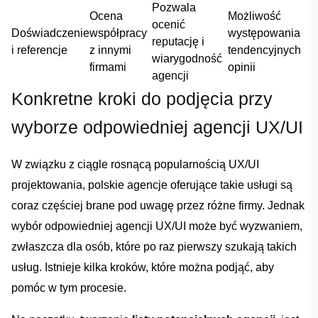
Pozwala
Ocena
Możliwość
ocenić
Doświadczenie
współpracy
występowania⁢
reputację i
i referencje
z innymi
tendencyjnych
wiarygodność‍
⁣firmami
opinii
agencji
Konkretne kroki do podjęcia przy
wyborze odpowiedniej agencji ⁣UX/UI
W‍ związku z ciągle rosnącą popularnością UX/UI
projektowania,‍ polskie agencje oferujące takie usługi‍ są
coraz częściej brane​ pod uwagę przez różne firmy. Jednak
wybór odpowiedniej agencji UX/UI może być wyzwaniem,
zwłaszcza dla osób, które po raz ⁢pierwszy szukają⁢ takich
Dodano do koszyka
usług. Istnieje kilka kroków, które ⁣można podjąć, ‌aby
pomóc‌ w ‍tym procesie.