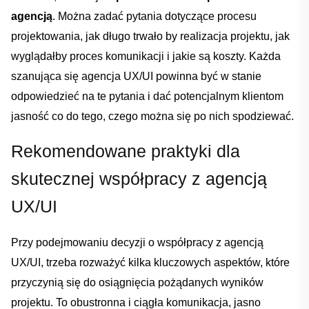
agencją
. Można ⁤zadać‌ pytania dotyczące procesu
projektowania, jak długo trwało by ⁣realizacja ‍projektu,⁣ jak
wyglądałby proces‌ komunikacji i jakie są koszty. Każda
szanująca się agencja UX/UI powinna ​być ⁤w stanie
odpowiedzieć na​ te ⁢pytania i dać potencjalnym klientom
jasność co do ‌tego, czego ⁤można się po nich spodziewać.‌
Rekomendowane ​praktyki dla
skutecznej współpracy⁤ z agencją
UX/UI
Przy podejmowaniu ⁢decyzji o współpracy ⁤z agencją
UX/UI, trzeba ⁢rozważyć kilka kluczowych⁢ aspektów, które
przyczynią się do osiągnięcia pożądanych‌ wyników
projektu. To obustronna ‌i⁣ ciągła komunikacja, jasno