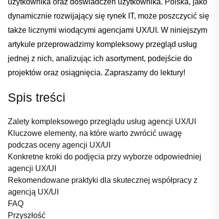
użytkownika oraz doświadczeń użytkownika. Polska, jako
dynamicznie rozwijający ⁢się⁣ rynek IT,⁢ może⁢ poszczycić się
także ⁤licznymi wiodącymi agencjami⁣ UX/UI. W niniejszym
artykule przeprowadzimy kompleksowy przegląd⁣ usług
jednej z⁤ nich, analizując ‌ich asortyment, podejście do‌
projektów oraz osiągnięcia.‍ Zapraszamy⁣ do ⁣lektury!
Spis‌ treści
Zalety kompleksowego ‍przeglądu usług agencji ⁢UX/UI
Kluczowe elementy, na które⁣ warto zwrócić​ uwagę
podczas oceny agencji UX/UI
Konkretne kroki do podjęcia przy ‌wyborze odpowiedniej⁤
agencji‍ UX/UI
Rekomendowane praktyki dla skutecznej współpracy z
agencją UX/UI
FAQ
Przyszłość