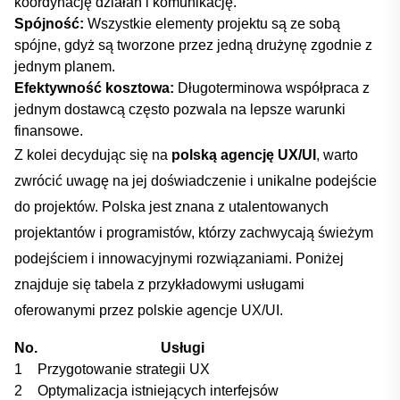
⁢koordynację⁣ działań i ‍komunikację.
Spójność:
Wszystkie elementy projektu są ze sobą
spójne, gdyż są tworzone przez jedną drużynę zgodnie z
jednym planem.
Efektywność kosztowa:
Długoterminowa współpraca z
jednym dostawcą często pozwala na‍ lepsze warunki​
finansowe.
Z kolei ​decydując ‌się na
polską agencję ‌UX/UI
,⁢ warto
zwrócić uwagę na ⁢jej ⁢doświadczenie i unikalne podejście
‍do projektów.⁢ Polska jest znana z utalentowanych
projektantów ‌i ‌programistów, którzy zachwycają świeżym
podejściem i innowacyjnymi rozwiązaniami. Poniżej
⁤znajduje się ‍tabela z ‌przykładowymi usługami
oferowanymi przez⁣ polskie ⁣agencje UX/UI.
No.
Usługi
1
Przygotowanie strategii ‌UX
2
Optymalizacja istniejących ⁢interfejsów