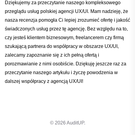
Dziękujemy za przeczytanie ‌naszego kompleksowego⁢
przeglądu usług polskiej agencji ‌UX/UI. ⁢Mam nadzieję, że
nasza ⁣recenzja⁤ pomogła Ci lepiej​ zrozumieć ofertę i jakość‍
świadczonych usług przez tę‍ agencję. ‌Bez względu na‍ to,
czy jesteś klientem biznesowym, freelancerem czy firmą
szukającą ‌partnera do współpracy w obszarze UX/UI,
zalecamy zapoznanie się z ich pełną ofertą i
⁢porozmawianie ⁣z nimi osobiście. Dziękuję jeszcze raz za
przeczytanie naszego ‍artykułu i ‍życzę powodzenia w​
dalszej‍ współpracy z agencją UX/UI!
© 2026 AuditUP.