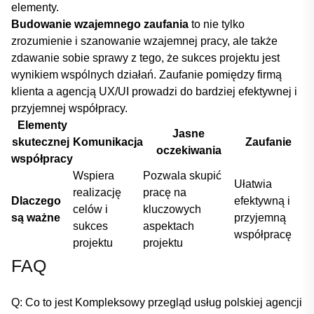
elementy.
Budowanie wzajemnego​ zaufania
‌to‍ nie tylko
zrozumienie i szanowanie ⁣wzajemnej pracy, ale także ​
zdawanie sobie sprawy z⁣ tego, że ​sukces projektu jest
wynikiem wspólnych działań. Zaufanie pomiędzy⁣ firmą
klienta⁤ a agencją UX/UI prowadzi‍ do bardziej efektywnej i
przyjemnej współpracy.
Elementy
Jasne
skutecznej ​
Komunikacja
Zaufanie
oczekiwania
współpracy
Wspiera
Pozwala skupić
Ułatwia⁣
realizację‍
pracę na
Dlaczego ​
efektywną i
celów⁢ i
kluczowych
są ważne
przyjemną
sukces
aspektach
współpracę
projektu
projektu
FAQ
Q: ​Co​ to⁣ jest Kompleksowy przegląd usług‍ polskiej agencji