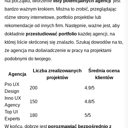
PRZEJDŹ DO KOSZYKA
Na początku, tworzenie
listy potencjalnych ⁤agencji
​ jest
bardzo ważnym krokiem. Można to zrobić, ⁢przeglądając⁣
różne strony internetowe, portfolio projektów lub
Kontynuuj zakupy
rekomendacje od innych firm. Następnie, ważne​ jest, aby
dokładnie
przestudiować portfolio
⁤każdej agencji, ‍na‍
której liście skróconej się znalazło. Szukaj dowodów na to,
że agencja⁤ ma doświadczenie ⁤w pracy⁣ na projektami
podobnymi do twojego.
Liczba zrealizowanych
Średnia⁢ ocena
Agencja
projektów
klientów
Pro⁣ UX
200
4.9/5
Design
Inno UX
150
4.8/5
Agency
Top UI
180
5/5
Experts
W końcu,‍ dobrze⁤ jest
porozmawiać bezpośrednio​ z