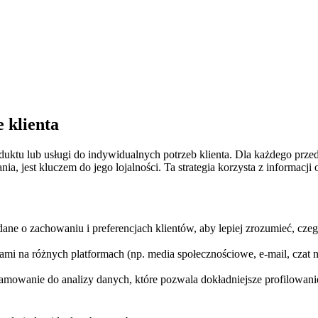
 klienta
duktu lub​ usługi⁣ do indywidualnych potrzeb klienta. Dla każdego przed
ania, jest kluczem do jego ⁢lojalności. Ta ​strategia korzysta⁣ z⁤ informac
 dane o zachowaniu i preferencjach klientów, aby lepiej zrozumieć, cze
mi na różnych platformach (np. media społecznościowe, e-mail, czat na ż
ramowanie do analizy danych, które pozwala dokładniejsze ⁣profilowanie