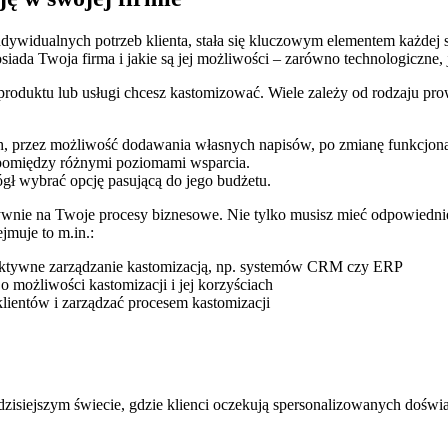
ndywidualnych potrzeb klienta, stała się kluczowym‍ elementem każdej s
osiada⁢ Twoja firma i jakie są jej możliwości – zarówno technologiczne, 
oduktu lub usługi chcesz kastomizować. Wiele zależy od rodzaju prowad
ch, przez możliwość dodawania‍ własnych napisów, po zmianę funkcjona
pomiędzy różnymi poziomami⁢ wsparcia.
ógł wybrać opcję pasującą do jego budżetu.
ywnie na Twoje procesy biznesowe. Nie tylko musisz mieć odpowiednie 
jmuje to m.in.:
ektywne ‌zarządzanie kastomizacją, np. systemów CRM czy ERP
o możliwości kastomizacji i jej korzyściach
lientów i zarządzać ⁣procesem kastomizacji
dzisiejszym świecie, gdzie klienci ​oczekują spersonalizowanych doświ