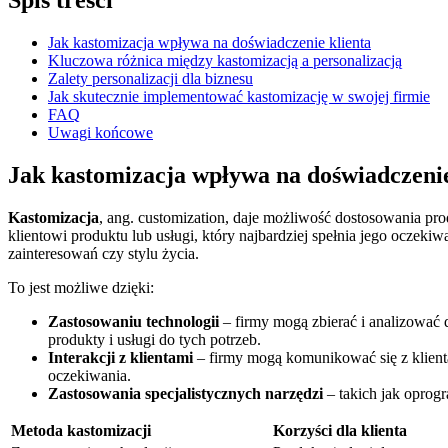
Spis ⁣treści
Jak kastomizacja wpływa na doświadczenie klienta
Kluczowa różnica między kastomizacją​ a personalizacją
Zalety personalizacji dla biznesu
Jak skutecznie implementować kastomizację w swojej firmie
FAQ
Uwagi końcowe
Jak kastomizacja wpływa na doświadczenie
Kastomizacja
, ang. customization, daje możliwość dostosowania ⁤pro
klientowi⁢ produktu lub usługi,‍ który​ najbardziej spełnia jego oczekiw
zainteresowań czy stylu życia.
To jest możliwe dzięki:
Zastosowaniu technologii
– firmy mogą ‌zbierać i ⁢analizować
produkty i usługi do tych ⁤potrzeb.
Interakcji z klientami
– firmy mogą komunikować się z ‍klienta
oczekiwania.
Zastosowania specjalistycznych ⁣narzędzi
– ​takich jak oprog
Metoda kastomizacji
Korzyści dla klienta