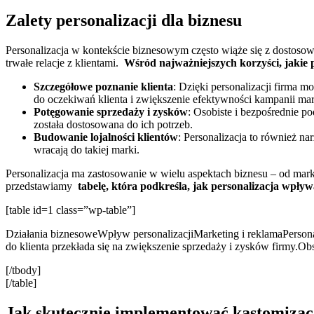
Zalety personalizacji ⁢dla biznesu
Personalizacja ⁤w kontekście⁢ biznesowym często wiąże ‌się z dostoso
trwałe relacje z klientami. ⁣
Wśród najważniejszych korzyści, jakie 
Szczegółowe poznanie klienta
: Dzięki personalizacji firma m
do oczekiwań klienta‍ i zwiększenie efektywności kampanii m
Potęgowanie sprzedaży i zysków
: Osobiste i bezpośrednie pod
została ⁤dostosowana do ich potrzeb.
Budowanie lojalności klientów
: ​Personalizacja⁣ to również na
wracają do takiej ⁣marki.
Personalizacja ma zastosowanie w⁣ wielu aspektach biznesu – od marke
przedstawiamy ⁣
tabelę, która podkreśla, jak personalizacja wpływ
[table id=1 class=”wp-table”]
Działania biznesoweWpływ ⁤personalizacjiMarketing i reklamaPersonal
do‍ klienta przekłada‍ się na zwiększenie⁤ sprzedaży i zysków firmy.Ob
[/tbody]
[/table]
Jak skutecznie implementować kastomizacj