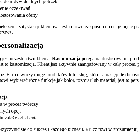
e ​do indywidualnych potrzeb
ienie ‍oczekiwań
ostosowania oferty
ększenia satysfakcji klientów. Jest to również sposób na osiągnięcie p
orstwa.
ersonalizacją
est ‍uczestnictwo klienta.
Kastomizacja
polega na‌ dostosowaniu prod
st to kastomizacja. Klient jest aktywnie zaangażowany​ w cały proces
mę. Firma tworzy rangę produktów lub usług, ‍które są następnie dopas
towi wybierać różne funkcje jak kolor, rozmiar lub⁤ materiał, jest to p
u.
acja
a w proces‌ twórczy
nych opcji
‍ zależy od klienta
przyczynić się do sukcesu każdego biznesu. Klucz ⁤tkwi w zrozumieniu,