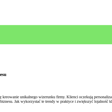
nesu
ię kreowanie ⁤unikalnego wizerunku firmy. Klienci oczekują personaliz
u biznesu. Jak​ wykorzystać te trendy w praktyce i⁢ zwiększyć lojalnoś