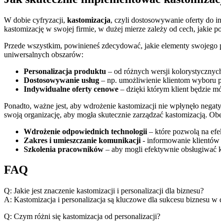
W dobie cyfryzacji,
kastomizacja
, czyli dostosowywanie oferty do i
kastomizację w ​swojej​ firmie, w dużej mierze zależy od cech, ⁣jakie p
Przede wszystkim, powinieneś zdecydować, jakie elementy swojego pr
uniwersalnych obszarów:
Personalizacja produktu
– od różnych wersji ⁢kolorystyczny
Dostosowywanie usług
– np. umożliwienie klientom wyboru 
Indywidualne oferty cenowe
– dzięki⁣ którym klient będzie m
Ponadto, ważne jest, aby wdrożenie kastomizacji nie wpłynęło negat
swoją organizację, aby‍ mogła skutecznie zarządzać kastomizacją. Obe
Wdrożenie odpowiednich technologii
– które pozwolą na ef
Zakres i umieszczanie komunikacji
⁣- informowanie klientów 
Szkolenia pracowników
– aby mogli ⁣efektywnie obsługiwać k
FAQ
Q: Jakie jest znaczenie kastomizacji i personalizacji dla biznesu?
A: Kastomizacja i personalizacja są kluczowe dla sukcesu biznesu w 
Q: Czym różni się kastomizacja od personalizacji?