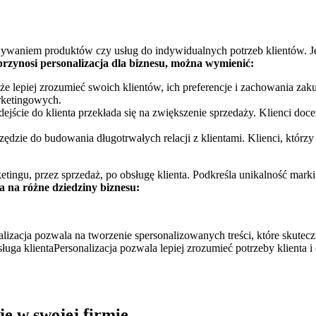
wywaniem ⁤produktów czy usług do indywidualnych potrzeb klientów. Jest 
przynosi personalizacja dla biznesu, można wymienić:
oże lepiej zrozumieć swoich klientów, ich preferencje i ‌zachowania⁢ z
arketingowych.
ejście do klienta przekłada się​ na zwiększenie sprzedaży. Klienci docen
rzędzie do budowania długotrwałych relacji z klientami. Klienci, ⁤którzy c
tingu, przez sprzedaż, po obsługę klienta. Podkreśla⁣ unikalność mark
a na różne dziedziny biznesu:
izacja pozwala na⁣ tworzenie spersonalizowanych⁢ treści, które skute
sługa klientaPersonalizacja pozwala lepiej zrozumieć potrzeby klienta i
ę w swojej firmie