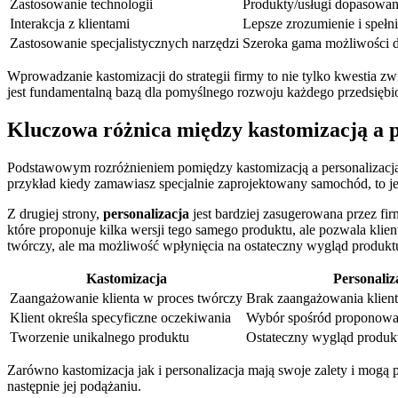
Zastosowanie technologii
Produkty/usługi dopasowan
Interakcja z klientami
Lepsze zrozumienie⁣ i spełn
Zastosowanie specjalistycznych ⁤narzędzi
Szeroka gama możliwości⁣ d
Wprowadzanie kastomizacji do strategii firmy to nie tylko kwestia zwi
jest‍ fundamentalną bazą dla pomyślnego rozwoju każdego przedsiębi
Kluczowa różnica między kastomizacją a p
Podstawowym rozróżnieniem pomiędzy⁤ kastomizacją a personalizacją j
przykład kiedy ⁤zamawiasz specjalnie zaprojektowany samochód, to je
Z ‌drugiej strony,
personalizacja
jest bardziej zasugerowana przez fir
‍które proponuje kilka wersji tego samego produktu, ale pozwala klien
twórczy, ale ma możliwość wpłynięcia na ostateczny wygląd produkt
Kastomizacja
Personaliz
Zaangażowanie klienta w proces twórczy
Brak zaangażowania klient
Klient określa⁣ specyficzne‌ oczekiwania
Wybór spośród proponowa
Tworzenie unikalnego produktu
Ostateczny wygląd produktu
Zarówno kastomizacja jak i personalizacja ​mają swoje zalety i mogą 
następnie‍ jej podążaniu.