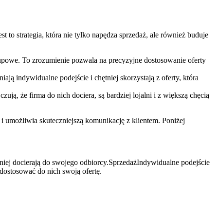
to strategia, która nie⁣ tylko napędza sprzedaż, ale również buduje
akupowe. To ⁣zrozumienie pozwala na precyzyjne dostosowanie‍ oferty
iają indywidualne podejście i chętniej skorzystają ​z oferty, która
zują, że firma do⁢ nich dociera, są bardziej lojalni i z większą chęcią
i i umożliwia skuteczniejszą komunikację z klientem. Poniżej
czniej docierają do swojego odbiorcy.SprzedażIndywidualne podejście
 dostosować do nich swoją ‍ofertę.