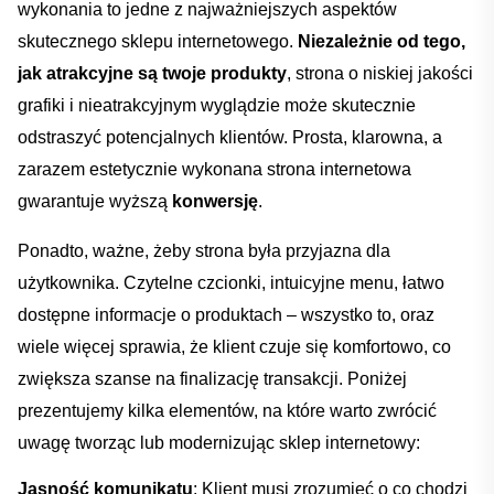
wykonania to ‍jedne z najważniejszych aspektów
skutecznego sklepu internetowego.
Niezależnie​ od ‍tego,
jak atrakcyjne są twoje ⁢produkty
,⁤ strona o niskiej⁢ jakości‌
grafiki i‌ nieatrakcyjnym wyglądzie może skutecznie
odstraszyć potencjalnych klientów. Prosta, klarowna, a
zarazem‍ estetycznie wykonana strona⁢ internetowa
gwarantuje wyższą
konwersję
.
Ponadto, ważne, żeby strona była przyjazna‍ dla⁤
użytkownika. Czytelne czcionki, ⁣intuicyjne menu, łatwo
dostępne informacje o‌ produktach –⁣ wszystko⁢ to, oraz
wiele więcej sprawia, że ‍klient czuje się komfortowo, co
zwiększa szanse ​na‍ finalizację transakcji. Poniżej
⁣prezentujemy kilka‍ elementów,‍ na​ które warto zwrócić‌
uwagę tworząc lub modernizując sklep⁣ internetowy:
Jasność komunikatu
: Klient musi​ zrozumieć ⁤o co chodzi