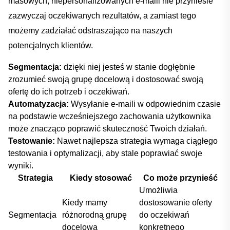
masowych, niepersonalizowanych ‍e-maili nie przyniesie
zazwyczaj oczekiwanych rezultatów, ⁤a zamiast tego
możemy zadziałać odstraszająco na naszych
potencjalnych klientów.
Segmentacja:
​dzięki niej ‌jesteś ‍w stanie dogłębnie⁣
zrozumieć ⁢swoją grupę docelową i dostosować ‌swoją⁣
ofertę do ich⁢ potrzeb⁤ i oczekiwań.
Automatyzacja:
Wysyłanie e-maili w odpowiednim czasie
na podstawie wcześniejszego zachowania użytkownika
może znacząco poprawić skuteczność Twoich działań.
Testowanie:
Nawet najlepsza strategia ​wymaga ciągłego ​
testowania⁢ i‌ optymalizacji, aby⁤ stale‍ poprawiać swoje
wyniki.
Strategia
Kiedy stosować
Co może przynieść
Umożliwia‌
Kiedy mamy⁤
dostosowanie oferty
Segmentacja
różnorodną grupę
do ‌oczekiwań
docelową
konkretnego