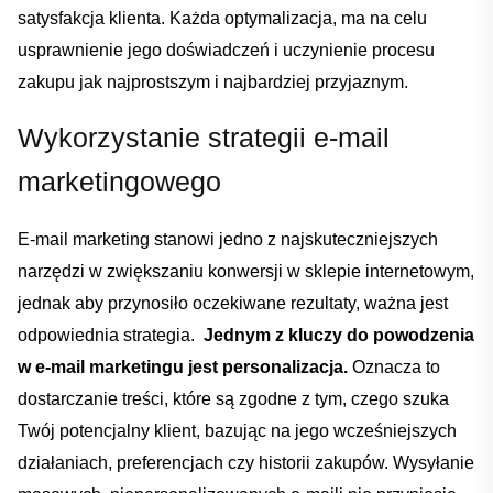
satysfakcja klienta. ⁢Każda optymalizacja, ma‍ na celu
usprawnienie ⁤jego⁤ doświadczeń i uczynienie procesu
zakupu jak najprostszym⁤ i⁤ najbardziej⁢ przyjaznym.
Wykorzystanie‌ strategii e-mail‌
marketingowego
E-mail marketing stanowi jedno z⁢ najskuteczniejszych
narzędzi w zwiększaniu konwersji w ⁢sklepie internetowym,⁣
jednak aby przynosiło ​oczekiwane rezultaty,‍ ważna jest
odpowiednia strategia. ⁣
Jednym z kluczy do powodzenia⁣
Dodano do koszyka
w e-mail marketingu jest personalizacja.
Oznacza to ​
dostarczanie treści, które‍ są zgodne z​ tym,‍ czego szuka
PRZEJDŹ DO KOSZYKA
Twój‍ potencjalny‌ klient, bazując‍ na jego⁤ wcześniejszych
działaniach, ⁣preferencjach czy historii zakupów. Wysyłanie
Kontynuuj zakupy