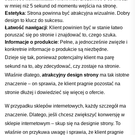
w mniej niż 5 sekund od momentu wejścia‍ na stronę.
Estetyka
: Strona ⁤powinna ‍być atrakcyjna ​wizualnie. ​Dobry
design⁣ to klucz do⁣ sukcesu.
Łatwość nawigacji
: ​Klient ⁣powinien‍ być w stanie łatwo
poruszać się po stronie i znajdować to, czego szuka.
Informacje o produkcie
: Pełne, a jednocześnie ​zwięzłe i
konkretnie informacje o⁣ produkcie są niezbędne.
Dzieje się tak, ponieważ potencjalny⁢ klient ma parę
sekund na to, aby zdecydować, czy zostaje na stronie.
Właśnie dlatego,
atrakcyjny design strony
ma tak istotne
‍znaczenie – on sprawia, że ⁢klient‍ pragnie ⁣pozostać na
stronie ⁤dłużej i dowiedzieć się więcej ​o ⁤ofercie.
W przypadku sklepów internetowych, każdy szczegół⁤ ma
⁤znaczenie. Dlatego, jeśli chcesz​ zwiększyć‌ konwersję​ w
sklepie internetowym – skup ⁢się ​na designie strony. To
⁢właśnie on⁢ przykuwa ⁢uwagę⁢ i sprawia,​ że klient pragnie⁤