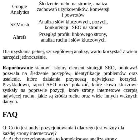
Śledzenie ruchu na stronie, analiza‍
Google
zachowań ⁢użytkowników, konwersji
Analytics
i powrotów
Analiza słów kluczowych, pozycji,
SEMrush
konkurencji i⁢ SEO na stronie
Przegląd⁣ profilu linkowego strony,
Ahrefs
analiza ruchu i słów kluczowych
Dla​ uzyskania pełnej, szczegółowej​ analizy, ⁤warto korzystać z wielu
narzędzi jednocześnie.
Raportowanie
stanowi istotny element strategii SEO, ponieważ
pozwala na śledzenie postępów, identyfikację problemów oraz
ustalenie, które działania przynoszą największe korzyści.
Przykładowo, raport SEO może pokazać, które słowa kluczowe
zyskały na poprawie pozycji, które strony⁢ internetowe czerpią
najwięcej ⁤ruchu, jakie⁤ są źródła ruchu oraz‍ wiele innych ważnych
danych.
FAQ
Q: Co to jest audyt ⁢pozycjonowania i dlaczego jest ważny dla
każdej strony internetowej?
A: Audyt pozycjonowania to kompleksowa analiza⁤ strony