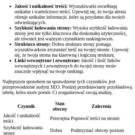
Jakość i‌ unikalność treści:
Wyszukiwarki uwielbiają
unikalne i wartościowe treści. Upewnij się, że twoja strona
oferuje unikalne informacje, które ⁢są przydatne dla twoich
odwiedzających.
Szybkość ładowania strony:
Wysoka szybkość ładowania
strony jest nie tylko kluczowa ⁣dla doskonałej użyteczności,
ale również jest ważnym czynnikiem rankingowym.
Struktura strony:
Dobra struktura strony pomaga
wyszukiwarkom zrozumieć ⁣treść na twojej stronie. Upewnij
się, że twoja strona⁤ ma klarowną i logiczną ⁤strukturę.
Linki wewnętrzne i zewnętrzne:
Jakość i ‍ilość linków
wewnętrznych i zewnętrznych do twojej strony może
znacznie wpłynąć na twoje rankingi.
Najlepszym sposobem na sprawdzenie tych czynników jest
przeprowadzenie audytu SEO. Poniżej przedstawiamy przykładową
tabelę, ‍która może pomóc Ci zorganizować swoją analizę.
Stan
Czynnik
Zalecenia
obecny
Jakość⁣ i unikalność
Przeciętna
Poprawić treści na stronie
treści
Szybkość ładowania
Dobra
Podtrzymać obecny poziom
strony