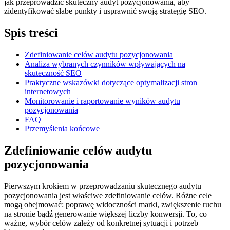
jak przeprowadzić skuteczny audyt pozycjonowania, aby
zidentyfikować⁢ słabe punkty i usprawnić swoją strategię⁣ SEO.
Spis treści
Zdefiniowanie celów audytu⁣ pozycjonowania
Analiza ⁢wybranych czynników wpływających na
skuteczność SEO
Praktyczne wskazówki ⁣dotyczące optymalizacji stron
internetowych
Monitorowanie ⁢i raportowanie wyników audytu
pozycjonowania
FAQ
Przemyślenia​ końcowe
Zdefiniowanie celów⁣ audytu
pozycjonowania
Pierwszym krokiem w przeprowadzaniu skutecznego audytu
pozycjonowania jest właściwe zdefiniowanie celów. Różne cele
mogą obejmować: poprawę widoczności marki, zwiększenie ruchu
na stronie​ bądź generowanie większej liczby konwersji.⁤ To, co
ważne, wybór celów zależy od⁤ konkretnej sytuacji i potrzeb