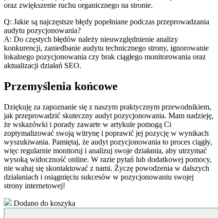
oraz zwiększenie ruchu organicznego na stronie.
Q: Jakie są najczęstsze błędy popełniane podczas przeprowadzania
audytu pozycjonowania?
A: Do częstych błędów należy nieuwzględnienie ⁣analizy
konkurencji, ⁣zaniedbanie audytu technicznego strony, ignorowanie
lokalnego pozycjonowania czy‌ brak ciągłego monitorowania oraz
aktualizacji działań ⁢SEO.
Przemyślenia końcowe
Dziękuję za​ zapoznanie się z naszym praktycznym przewodnikiem,
jak‍ przeprowadzić skuteczny audyt pozycjonowania. Mam nadzieję,
że wskazówki i porady zawarte w artykule pomogą Ci
zoptymalizować swoją witrynę i poprawić jej ‍pozycję w wynikach
wyszukiwania. Pamiętaj, że audyt pozycjonowania to ‍proces ciągły,
więc regularnie monitoruj i analizuj swoje działania, aby utrzymać
wysoką widoczność ⁢online. W ​razie pytań lub dodatkowej pomocy,
‍nie wahaj się skontaktować z nami. Życzę powodzenia w ⁣dalszych
działaniach i osiągnięciu ​sukcesów w pozycjonowaniu ⁢swojej
strony internetowej!
Dodano do koszyka