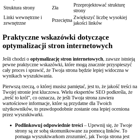
Przeprojektować strukturę
Struktura strony
Zła
strony
Linki wewnętrzne i
Zwiększyć liczbę ‍wysokiej
Przeciętna
zewnętrzne
jakości linków
Praktyczne wskazówki dotyczące
optymalizacji stron internetowych
Jeśli chodzi ‌o
optymalizację stron internetowych
, ⁤zawsze istnieją
pewne praktyczne wskazówki, które ⁤mogą znacznie przyspieszyć
cały ⁣proces i sprawić, ‌że ​Twoja strona‌ będzie ⁢lepiej ⁤widoczna⁢ w⁣
wynikach wyszukiwania.
Pierwszą rzeczą, o której⁣ musisz pamiętać, jest⁢ to, że‍ jakość treści na
Twojej stronie jest ⁤kluczowa. Wielu​ ekspertów SEO podkreśla, że
„treść to król”,⁣ co oznacza, że jeśli Twoja strona zawiera
wartościowe⁣ informacje, które ​są przydatne dla Twoich
użytkowników, to prawdopodobnie zostanie ona lepiej oceniona
przez wyszukiwarki.
Podlinkowuj ‍odpowiednie treści
– Upewnij się, że Twoje
strony są ze sobą skomunikowane za ⁣pomocą linków. To
pomaga wyszukiwarkom zrozumieć, jak Twoja strona​ jest