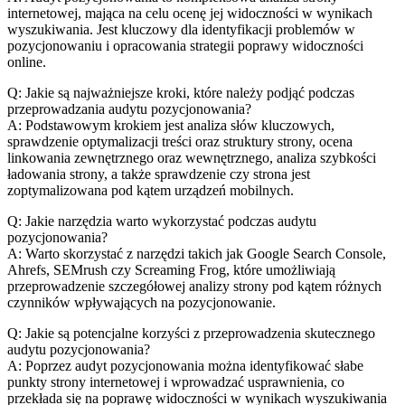
internetowej,⁣ mająca na celu ocenę jej widoczności w wynikach
wyszukiwania. Jest kluczowy dla identyfikacji problemów w
pozycjonowaniu i‌ opracowania strategii poprawy⁣ widoczności
online.
Q: Jakie⁢ są najważniejsze kroki, ‍które‌ należy podjąć podczas‍
przeprowadzania audytu pozycjonowania?
A: Podstawowym krokiem jest analiza słów kluczowych,
sprawdzenie optymalizacji treści ⁢oraz struktury ⁢strony, ocena
linkowania zewnętrznego oraz wewnętrznego, analiza szybkości⁤
ładowania strony, a także sprawdzenie czy strona jest
zoptymalizowana pod kątem urządzeń mobilnych.
Q: Jakie narzędzia ⁢warto wykorzystać ​podczas audytu
pozycjonowania?
A:‌ Warto skorzystać z narzędzi takich jak Google Search Console,
Ahrefs, SEMrush czy Screaming Frog, które umożliwiają
przeprowadzenie szczegółowej ⁤analizy ⁣strony ‍pod kątem różnych
czynników wpływających na pozycjonowanie.
Q: Jakie ‍są potencjalne korzyści z przeprowadzenia skutecznego
audytu pozycjonowania?
A: Poprzez ‍audyt pozycjonowania można identyfikować słabe
punkty strony internetowej i wprowadzać usprawnienia, co
przekłada się na poprawę widoczności w wynikach ‍wyszukiwania