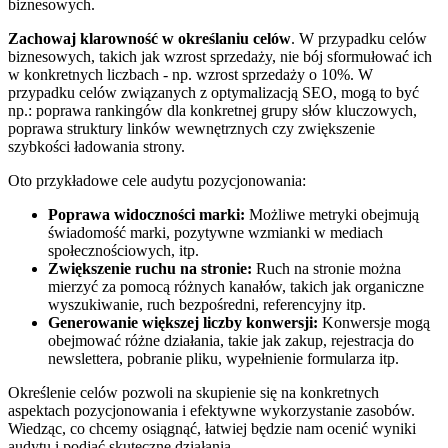
biznesowych.
Zachowaj klarowność w określaniu celów
. W przypadku celów
biznesowych,⁤ takich ⁢jak wzrost sprzedaży, nie bój sformułować ich
w konkretnych liczbach -⁢ np. wzrost sprzedaży o ‍10%. W
przypadku celów związanych z optymalizacją SEO, mogą to być
np.: poprawa rankingów dla konkretnej grupy słów ​kluczowych,
poprawa struktury linków wewnętrznych czy⁤ zwiększenie
szybkości‌ ładowania strony.
Oto przykładowe ‍cele audytu ⁤pozycjonowania:
Poprawa ⁢widoczności marki:
⁣Możliwe metryki obejmują⁢
świadomość ⁢marki, pozytywne wzmianki w mediach
społecznościowych, itp.
Zwiększenie ruchu na stronie:
Ruch na stronie⁤ można
mierzyć za pomocą różnych kanałów, takich jak organiczne
wyszukiwanie, ruch bezpośredni, referencyjny itp.
Generowanie większej liczby konwersji:
Konwersje mogą
obejmować różne‌ działania, takie jak zakup, rejestracja ‌do
newslettera, pobranie pliku, wypełnienie formularza ​itp.
Określenie celów pozwoli na skupienie​ się na konkretnych
aspektach pozycjonowania i ​efektywne wykorzystanie​ zasobów.
Wiedząc, ⁢co chcemy osiągnąć, łatwiej ⁢będzie nam ocenić wyniki
audytu i podjąć skuteczne działania.