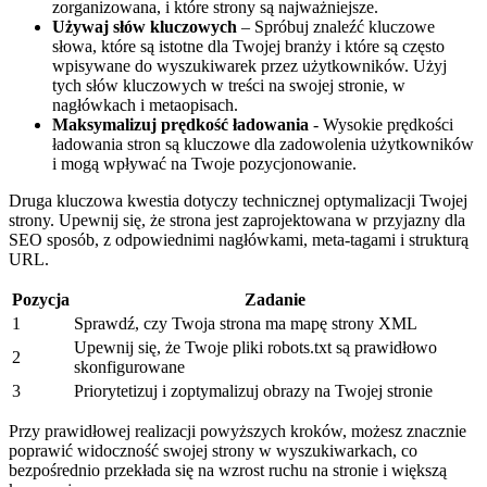
zorganizowana, i które strony ⁤są najważniejsze.
Używaj słów kluczowych
– Spróbuj znaleźć kluczowe
słowa, które są istotne dla Twojej branży i ‌które są ⁤często
wpisywane do wyszukiwarek przez ⁢użytkowników. Użyj
tych słów kluczowych w treści na⁣ swojej stronie,⁤ w
nagłówkach ⁣i metaopisach.
Maksymalizuj prędkość ładowania
-⁣ Wysokie prędkości
ładowania stron są kluczowe dla zadowolenia użytkowników
i mogą wpływać na Twoje pozycjonowanie.
Druga ‌kluczowa kwestia dotyczy technicznej optymalizacji Twojej
strony. Upewnij się, że strona jest zaprojektowana w przyjazny dla
SEO sposób, z​ odpowiednimi ⁣nagłówkami, meta-tagami i strukturą
URL.
Pozycja
Zadanie
1
Sprawdź,⁣ czy Twoja strona ma mapę strony XML
Upewnij się, ⁢że Twoje​ pliki robots.txt są prawidłowo
2
skonfigurowane
3
Priorytetizuj i zoptymalizuj obrazy na Twojej stronie
Przy prawidłowej realizacji powyższych ⁣kroków, możesz znacznie​
poprawić widoczność swojej ⁣strony w wyszukiwarkach, co
⁢bezpośrednio przekłada się na wzrost ruchu na stronie i większą