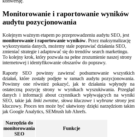
konwersję.
Monitorowanie i raportowanie wyników
audytu pozycjonowania
Kolejnym ważnym etapem po przeprowadzeniu audytu SEO, jest
monitorowanie i raportowanie wyników
. Przez maksymalizację
wykorzystania danych, możemy stale poprawiać działania SEO,
zmieniać strategie i adaptować się do trendów search⁢ marketingu.​
To kolejny krok, który pozwala na pełne zrozumienie naszej strony
internetowej i identyfikowanie⁢ obszarów do poprawy.
Raporty ‌SEO powinny zawierać podsumowanie wszystkich
działań, które ‍zostały podjęte w ramach audytu⁣ pozycjonowania.
Powinny one również pokazyć, jak​ te działania⁣ wpłynęły ‌na
ostateczną pozycję strony w wynikach ⁢wyszukiwania. Przegląd
danych i informacji about czynnikach wpływających na wyniki
SEO, takie jak
linki zwrotne
,
słowa kluczowe
‍i
wybrane strony
jest
kluczowy. Proces ten może być⁤ ułatwiony dzięki⁣ narzędziom takim
jak Google Analytics, SEMrush ‌lub Ahrefs.
Narzędzia do
monitorowania
Funkcje
SEO