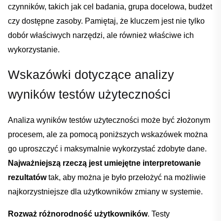
Dodano do koszyka
‌czynników, takich jak cel ‍badania, grupa‍ docelowa,⁣ budżet
czy ⁤dostępne zasoby. Pamiętaj, że kluczem jest nie tylko
dobór właściwych narzędzi, ale‌ również⁣ właściwe ich
PRZEJDŹ DO KOSZYKA
wykorzystanie.
Kontynuuj zakupy
Wskazówki⁤ dotyczące analizy‍
wyników​ testów ​użyteczności
Analiza ​wyników testów użyteczności może być złożonym
‌procesem, ale ‌za pomocą⁢ poniższych wskazówek można
⁢go uproszczyć i maksymalnie wykorzystać zdobyte dane.
Najważniejszą rzeczą jest ⁣umiejętne interpretowanie
rezultatów
tak,​ aby można⁣ je było przełożyć na⁢ możliwie⁤
najkorzystniejsze dla użytkowników⁤ zmiany w‌ systemie.
Rozważ różnorodność użytkowników
. Testy