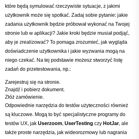
które będą symulować rzeczywiste⁣ sytuacje, z jakimi
użytkownik może się⁢ spotkać. ​Zadaj sobie pytanie: jakie
zadania⁣ użytkownik będzie próbował ⁤wykonać na Twojej
stronie lub w aplikacji? Jakie kroki ‌będzie musiał podjąć,
aby ‍je ​zrealizować? To ‍pomaga zrozumieć, jak wygląda
⁤doświadczenie użytkownika i jakie wyzwania mogą na
niego czekać. Na⁣ tej podstawie możesz stworzyć listę‍
zadań​ do przetestowania, np.:
Zarejestruj się na stronie.
Znajdź i pobierz dokument.
Złóż zamówienie.
Odpowiednie narzędzia do testów ‍użyteczności również
są kluczowe. Mogą to być specjalistyczne programy do
‍testów UX, jak
‍Userzoom
,
UserTesting
czy
HotJar
,⁢ ale
‌także proste narzędzia, ​jak wideorozmowy lub⁣ nagrania‍