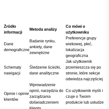
Dodano do koszyka
Żródło
Co mówi o
Metoda analizy
PRZEJDŹ DO KOSZYKA
informacji
użytkowniku
Preferencje grupy
Badanie rynku,
Dane
wiekowej,‌ płeć,
Kontynuuj zakupy
ankiety,⁢ dane
demograficzne
lokalizacja
zewnętrzne
geograficzna
Jak​ użytkownik
Schematy ​
Śledzenie ścieżki,
przemieszcza się po
nawigacji
dane ‍analityczne
stronie, ‌które sekcje⁤
odwiedza najczęściej
Wprowadzenie
⁤opinii, narzędzia⁤ do
Co użytkownik myśli i
Opinie i opinie
zarządzania
czuje o ‌Twoim
klientów
doświadczeniem
produkcie lub usłudze
klienta