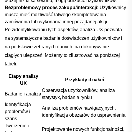
dłużej niż ⁢kilka sekund, mogą odrzucić użytkowników.
Bezproblemowy proces zakupu/interakcji:
Użytkownicy
muszą mieć możliwość łatwego skompletowania
zamówienia lub wykonania ​innej pożądanej akcji.
Po ⁣zidentyfikowaniu tych aspektów, analiza UX pozwala
na systematyczne badanie doświadczeń użytkowników i
na podstawie zebranych​ danych, na ⁢dokonywanie
ciągłych ulepszeń. Możemy to zilustrować na ‍poniższej
⁣tabeli:
Etapy analizy
Przykłady działań
UX
Obserwacja użytkowników, analiza
Badanie i analiza
statystyk,​ badania rynku
Identyfikacja
Analiza problemów ‍nawigacyjnych,
problemów‌ i
identyfikacja obszarów do usprawnienia
szans
Tworzenie i
Projektowanie nowych funkcjonalności,