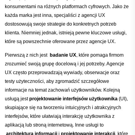
konsumentami⁤ na różnych platformach cyfrowych. Jako że
każda⁤ marka jest inna, specjaliści z ⁣agencji UX
Dodano do koszyka
dostosowują swoje ⁢strategie do konkretnych potrzeb
klienta. Niemniej jednak, istnieją pewne kluczowe usługi,
które ⁤są powszechnie oferowane przez agencje UX.
PRZEJDŹ DO KOSZYKA
Pierwszą ‍z nich jest ‍
badanie UX
, które pomaga firmom
zrozumieć swoją grupę docelową ⁤i⁣ jej potrzeby. Agencje
Kontynuuj zakupy
‍UX często przeprowadzają wywiady, obserwacje oraz‍
testy użyteczności, aby zgromadzić szczegółowe‍
informacje na ⁣temat zachowań użytkowników. Kolejną
usługą jest
projektowanie interfejsów użytkownika
(UI),
skupiające się‍ na tworzeniu⁤ intuicyjnych i atrakcyjnych​
interfejsów, które ‍ułatwiają interakcję‍ użytkownika z
‍aplikacją ‍lub stroną internetową. Inne usługi to
⁣
architektura ‌informacji
i
projektowanie interakcji
,‌ które