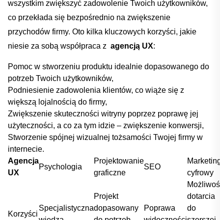
wszystkim zwiększyć zadowolenie Twoich użytkowników,
co ⁣przekłada się bezpośrednio na zwiększenie
przychodów ⁣firmy. Oto kilka kluczowych korzyści, jakie
niesie‍ za sobą współpraca z ‌
agencją UX
:
Pomoc w stworzeniu produktu idealnie dopasowanego do
potrzeb Twoich użytkowników,
Podniesienie ⁣zadowolenia klientów, co wiąże się⁣ z⁤
większą lojalnością do ‍firmy,
Zwiększenie skuteczności ⁢witryny poprzez poprawę jej
użyteczności, a ‍co ⁣za⁢ tym idzie – zwiększenie konwersji,
Stworzenie spójnej wizualnej tożsamości ⁤Twojej firmy ⁤w
internecie.
Agencja
Projektowanie
Marketin
Psychologia
SEO
​UX
graficzne
cyfrowy
Możliwoś
Projekt
dotarcia
Specjalistyczna
dopasowany⁢
Poprawa
do
Korzyści
wiedza
do‌ potrzeb
widoczności
szerszej⁢